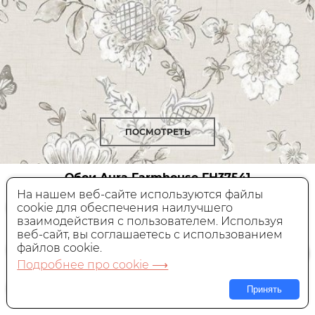
ПОСМОТРЕТЬ
Обои Aura Farmhouse
FH37541
На нашем веб-сайте используются файлы
cookie для обеспечения наилучшего
Виниловые,
Южная Корея, 0,53x10 м
взаимодействия с пользователем. Используя
веб-сайт, вы соглашаетесь с использованием
4 990 руб.
Цена:
файлов cookie.
Подробнее про cookie ⟶
В КОРЗИНУ
Принять