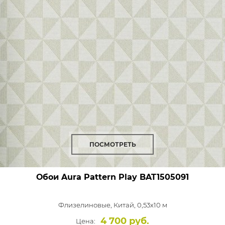
ПОСМОТРЕТЬ
Обои Aura Pattern Play
BAT1505091
Флизелиновые,
Китай, 0,53x10 м
4 700 руб.
Цена: