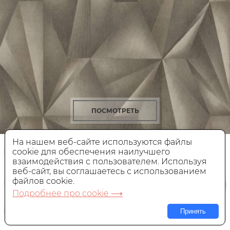
ПОСМОТРЕТЬ
На нашем веб-сайте используются файлы
Обои Cassanie Florence
9952A
cookie для обеспечения наилучшего
взаимодействия с пользователем. Используя
веб-сайт, вы соглашаетесь с использованием
Виниловые,
Италия, 1,06x10,05 м
файлов cookie.
4 200 руб.
Цена:
Подробнее про cookie ⟶
Принять
В КОРЗИНУ