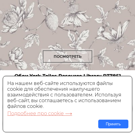
ПОСМОТРЕТЬ
Обои York Toiles Resource Library
RT7851
На нашем веб-сайте используются файлы
cookie для обеспечения наилучшего
Флизелиновые,
Америка, 0,68x8,2 м
взаимодействия с пользователем. Используя
веб-сайт, вы соглашаетесь с использованием
14 290 руб.
Цена:
файлов cookie.
Подробнее про cookie ⟶
В КОРЗИНУ
Принять