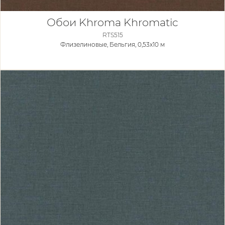
Обои Khroma Khromatic
RTS515
Флизелиновые,
Бельгия, 0,53x10 м