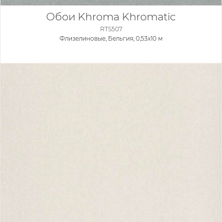
Обои Khroma Khromatic
RTS507
Флизелиновые,
Бельгия, 0,53x10 м