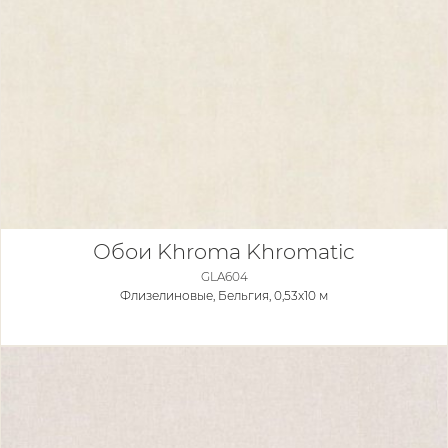
Обои Khroma Khromatic
GLA604
Флизелиновые,
Бельгия, 0,53x10 м