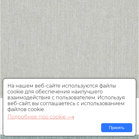
На нашем веб-сайте используются файлы
cookie для обеспечения наилучшего
взаимодействия с пользователем. Используя
веб-сайт, вы соглашаетесь с использованием
Обои Khroma Khromatic
файлов cookie.
VEN201
Подробнее про cookie ⟶
Флизелиновые,
Бельгия, 0,53x10 м
Принять