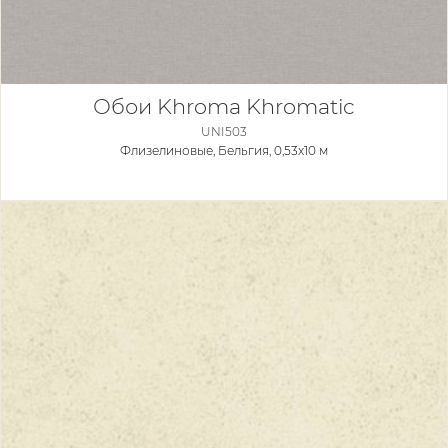
Обои Khroma Khromatic
UNI503
Флизелиновые,
Бельгия, 0,53x10 м