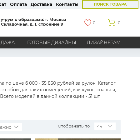
рат
Оплата
Доставка
Контакты
ПОИСК ТОВАРА
у-рум с образцами: г. Москва
0
0
 Складочная, д. 1, строение 9
ОДАЖА
ГОТОВЫЕ ДИЗАЙНЫ
ДИЗАЙНЕРАМ
СТРАНЫ
Америка
Англия
Бельгия
Германия
Голландия
Италия
Россия
Все страны
 по цене 6 000 - 35 850 рублей за рулон. Каталог
т обои для таких помещений, как кухня, спальня,
БРЕНДЫ
 Всего моделей в данной коллекции - 51 шт.
Marburg
Loymina
Milassa
Aura
York
Khroma
Andrea Rossi
Bernardo Bartalucci
Zambaiti
KT-Exclusive
Baoqili
AS Creation
Отображать по
45
важно
Hygge Roll
Распродажа остатков
Grandeco