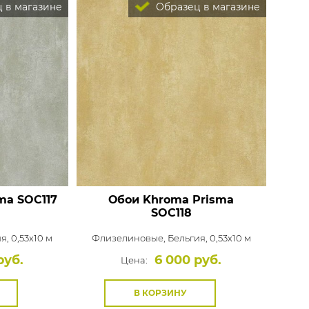
Rasch
Luna
Wallquest
Все бренды
 в магазине
Образец в магазине
ПОКАЗАТЬ ВСЕ ОБОИ
sma
SOC117
Обои Khroma Prisma
SOC118
я, 0,53x10 м
Флизелиновые,
Бельгия, 0,53x10 м
руб.
6 000 руб.
Цена:
В КОРЗИНУ