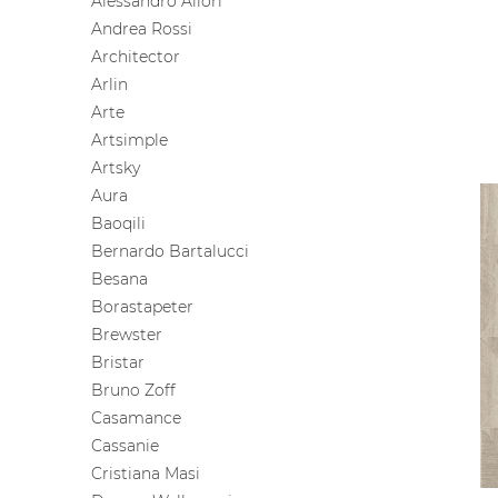
Alessandro Allori
Andrea Rossi
Architector
Arlin
Arte
Artsimple
Artsky
Aura
Baoqili
Bernardo Bartalucci
Besana
Borastapeter
Brewster
Bristar
Bruno Zoff
Casamance
Cassanie
Cristiana Masi