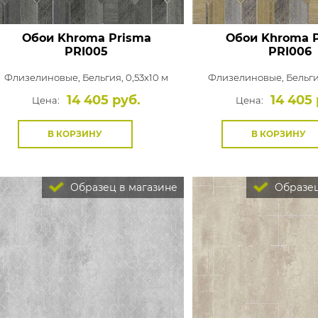
Обои Khroma Prisma
Обои Khroma 
PRI005
PRI006
Флизелиновые,
Бельгия, 0,53x10 м
Флизелиновые,
Бельги
14 405 руб.
14 405 
Цена:
Цена:
В КОРЗИНУ
В КОРЗИНУ
Образец в магазине
Образец