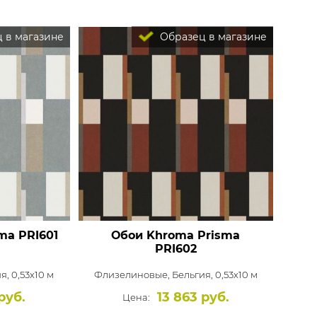
 в магазине
Образец в магазине
sma
PRI601
Обои Khroma Prisma
PRI602
я, 0,53x10 м
Флизелиновые,
Бельгия, 0,53x10 м
руб.
13 863 руб.
Цена: