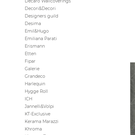
Decaro Wallcoverings
Decori&Decori
Designers guild
Desima
Emil&Hugo
Emiliana Parati
Erismann
Etten
Fipar
Galerie
Grandeco
Harlequin
Hygge Roll
ICH
Jannelli&Volpi
KT-Exclusive
Kerama Marazzi
Khroma