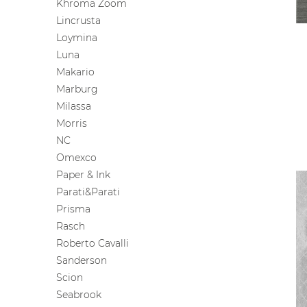
Khroma Zoom
Lincrusta
Loymina
Luna
Makario
Marburg
Milassa
Morris
NC
Omexco
Paper & Ink
Parati&Parati
Prisma
Rasch
Roberto Cavalli
Sanderson
Scion
Seabrook