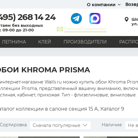
Возв
О компании
495)
268 14 24
Шо
ул.
таем без выходных
Написать директору
с 09-00 до 21-00
ЛЕПНИНА
КЛЕЙ
ПРОИЗВОДИТЕЛИ
РАСПР
СТИЛЬ
Кантри
Модерн
Прованс
Хай-тек
Лофт
ОБОИ KHROMA PRISMA
Классика
Английский стиль
Скандинавский стиль
Японский стиль
Все стили
интернет-магазине Walls.ru можно купить обои Khroma Prisma
оллекции Prisma, представленный вашему вниманию, включае
РИСУНОК
стиная, кабинет, прихожая. Тип - флизелиновые, виниловые.
Граффити
Карта мира
Книги
Под кирпич
аталог коллекции в салоне секция 15 А, Каталог 9
С вензелями
С надписями
Однотонные
Геометрический рисунок
Цветы
Дамаск
Сортировка
Наличие
Сначала популярные
Не 
В клетку
В полоску
Все рисунки