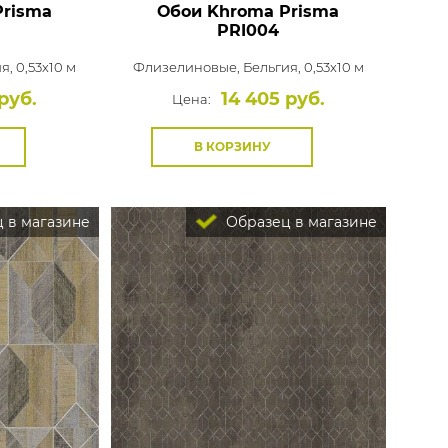
Prisma
Обои Khroma Prisma
PRI004
я, 0,53x10 м
Флизелиновые,
Бельгия, 0,53x10 м
руб.
14 405 руб.
Цена:
В КОРЗИНУ
 в магазине
Образец в магазине