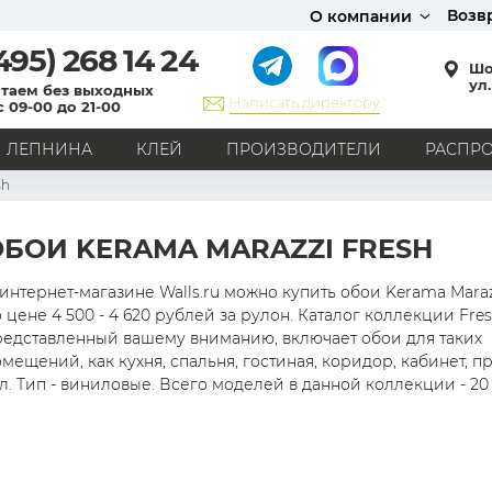
Возв
О компании
495)
268 14 24
Шо
ул.
таем без выходных
Написать директору
с 09-00 до 21-00
ЛЕПНИНА
КЛЕЙ
ПРОИЗВОДИТЕЛИ
РАСПР
sh
СТИЛЬ
Кантри
Модерн
Прованс
Хай-тек
Лофт
ОБОИ KERAMA MARAZZI FRESH
Классика
Английский стиль
Скандинавский стиль
Японский стиль
Все стили
интернет-магазине Walls.ru можно купить обои Kerama Maraz
 цене 4 500 - 4 620 рублей за рулон. Каталог коллекции Fres
РИСУНОК
редставленный вашему вниманию, включает обои для таких
мещений, как кухня, спальня, гостиная, коридор, кабинет, п
Граффити
Карта мира
Книги
Под кирпич
л. Тип - виниловые. Всего моделей в данной коллекции - 20 
С вензелями
С надписями
Однотонные
Геометрический рисунок
Цветы
Дамаск
В клетку
В полоску
Все рисунки