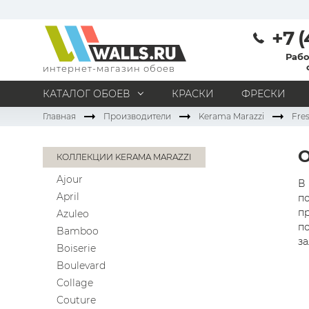
+7 (
Рабо
интернет-магазин обоев
КАТАЛОГ ОБОЕВ
КРАСКИ
ФРЕСКИ
Главная
Производители
Kerama Marazzi
Fre
МАТЕРИАЛ
Под покраску
Натуральные
Флизелиновые
КОЛЛЕКЦИИ KERAMA MARAZZI
Виниловые
Бумажные
Текстильные
Ajour
Акриловые
Все материалы
В 
April
по
ПОМЕЩЕНИЕ
п
Azuleo
по
Кабинет
Коридор
Офис
Гостиная
Bamboo
за
Boiserie
Спальня
Детская
Кухня
Прихожая
Boulevard
Все типы помещений
Collage
Couture