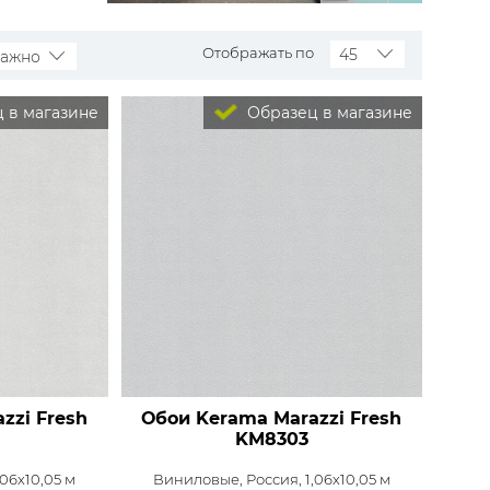
Rasch
Luna
Wallquest
Все бренды
Отображать по
45
важно
ПОКАЗАТЬ ВСЕ ОБОИ
 в магазине
Образец в магазине
zzi Fresh
Обои Kerama Marazzi Fresh
KM8303
,06x10,05 м
Виниловые,
Россия, 1,06x10,05 м