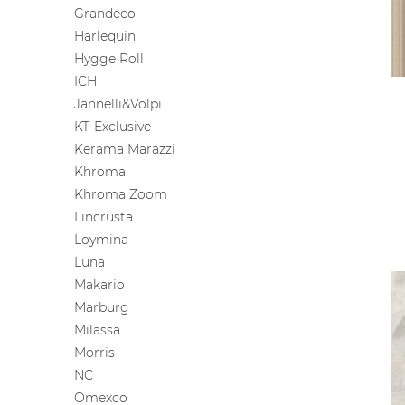
Grandeco
Harlequin
Hygge Roll
ICH
Jannelli&Volpi
KT-Exclusive
Kerama Marazzi
Khroma
Khroma Zoom
Lincrusta
Loymina
Luna
Makario
Marburg
Milassa
Morris
NC
Omexco