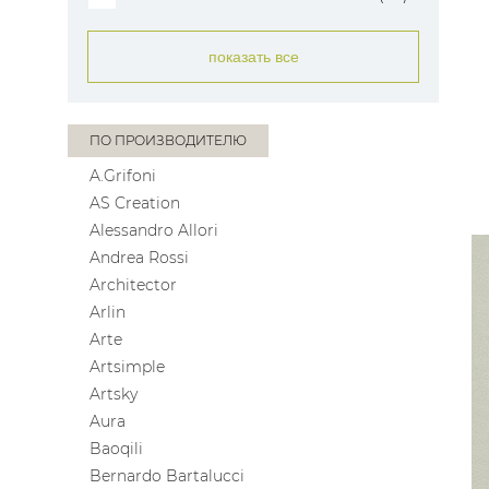
показать все
ПО ПРОИЗВОДИТЕЛЮ
A.Grifoni
AS Creation
Alessandro Allori
Andrea Rossi
Architector
Arlin
Arte
Artsimple
Artsky
Aura
Baoqili
Bernardo Bartalucci