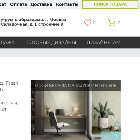
рат
Оплата
Доставка
Контакты
ПОИСК ТОВАРА
у-рум с образцами: г. Москва
0
0
 Складочная, д. 1, строение 9
ОДАЖА
ГОТОВЫЕ ДИЗАЙНЫ
ДИЗАЙНЕРАМ
СТРАНЫ
Америка
Англия
Бельгия
Германия
Голландия
Италия
Россия
Все страны
zi Fresh
ОБОИ KERAMA MARAZZI В ИНТЕРЬЕРЕ
h,
БРЕНДЫ
рихожая,
Marburg
Loymina
Milassa
Aura
York
шт.
Khroma
Andrea Rossi
Bernardo Bartalucci
Zambaiti
KT-Exclusive
Baoqili
AS Creation
Hygge Roll
Распродажа остатков
Grandeco