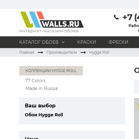
+7 (
Рабо
интернет-магазин обоев
КАТАЛОГ ОБОЕВ
КРАСКИ
ФРЕСКИ
Главная
Производители
Hygge Roll
МАТЕРИАЛ
Под покраску
Натуральные
Флизелиновые
КОЛЛЕКЦИИ HYGGE ROLL
Виниловые
Бумажные
Текстильные
77 Colors
Акриловые
Все материалы
Made in Russia
ПОМЕЩЕНИЕ
Кабинет
Коридор
Офис
Гостиная
Ваш выбор
Спальня
Детская
Кухня
Прихожая
Обои Hygge Roll
Все типы помещений