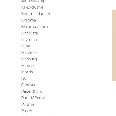
Jannelli&Volpi
KT-Exclusive
Kerama Marazzi
Khroma
Khroma Zoom
Lincrusta
Loymina
Luna
Makario
Marburg
Milassa
Morris
NC
Omexco
Paper & Ink
Parati&Parati
Prisma
Rasch