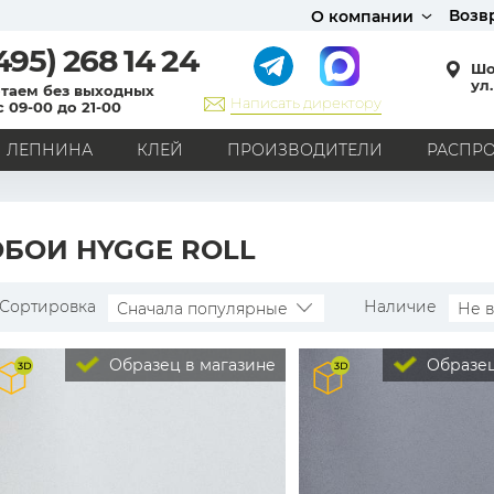
Возв
О компании
495)
268 14 24
Шо
ул.
таем без выходных
Написать директору
с 09-00 до 21-00
ЛЕПНИНА
КЛЕЙ
ПРОИЗВОДИТЕЛИ
РАСПР
СТИЛЬ
Кантри
Модерн
Прованс
Хай-тек
Лофт
ОБОИ HYGGE ROLL
Классика
Английский стиль
Скандинавский стиль
Японский стиль
Все стили
Сортировка
Наличие
Сначала популярные
Не 
РИСУНОК
Образец в магазине
Образец
Граффити
Карта мира
Книги
Под кирпич
С вензелями
С надписями
Однотонные
Геометрический рисунок
Цветы
Дамаск
В клетку
В полоску
Все рисунки