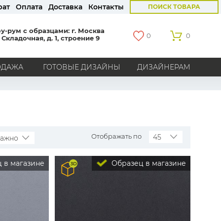
рат
Оплата
Доставка
Контакты
ПОИСК ТОВАРА
у-рум с образцами: г. Москва
0
0
 Складочная, д. 1, строение 9
ОДАЖА
ГОТОВЫЕ ДИЗАЙНЫ
ДИЗАЙНЕРАМ
СТРАНЫ
Америка
Англия
Бельгия
Германия
Голландия
Италия
Россия
Все страны
Отображать по
45
важно
БРЕНДЫ
 в магазине
Образец в магазине
Marburg
Loymina
Milassa
Aura
York
Khroma
Andrea Rossi
Bernardo Bartalucci
Zambaiti
KT-Exclusive
Baoqili
AS Creation
Hygge Roll
Распродажа остатков
Grandeco