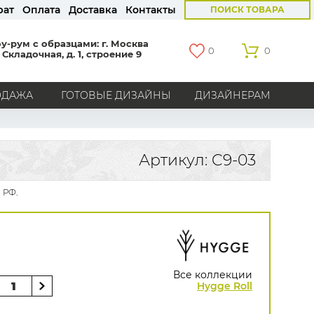
рат
Оплата
Доставка
Контакты
ПОИСК ТОВАРА
у-рум с образцами: г. Москва
0
0
 Складочная, д. 1, строение 9
ОДАЖА
ГОТОВЫЕ ДИЗАЙНЫ
ДИЗАЙНЕРАМ
СТРАНЫ
Америка
Англия
Бельгия
Германия
Артикул: C9-03
Голландия
Италия
Россия
Все страны
 РФ.
БРЕНДЫ
Marburg
Loymina
Milassa
Aura
York
Khroma
Andrea Rossi
Bernardo Bartalucci
Zambaiti
KT-Exclusive
Baoqili
Все коллекции
AS Creation
Hygge Roll
Hygge Roll
Распродажа остатков
Grandeco