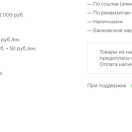
— По ссылке (эле
— По реквизитам 
 000 руб.
— Наличными
— Банковской к
руб./км.
 + 50 руб./км.
Товары из на
предоплаты 
Оплата нали
а
При поддержке