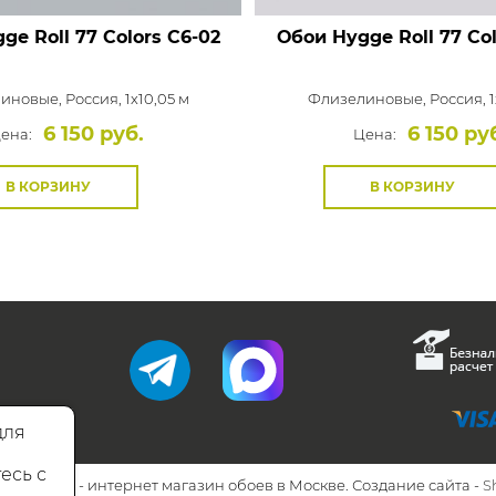
ge Roll 77 Colors
C6-02
Обои Hygge Roll 77 Col
иновые,
Россия, 1x10,05 м
Флизелиновые,
Россия, 1
6 150 руб.
6 150 ру
ена:
Цена:
В КОРЗИНУ
В КОРЗИНУ
для
есь с
26 Walls.ru - интернет магазин обоев в Москве. Создание сайта -
S