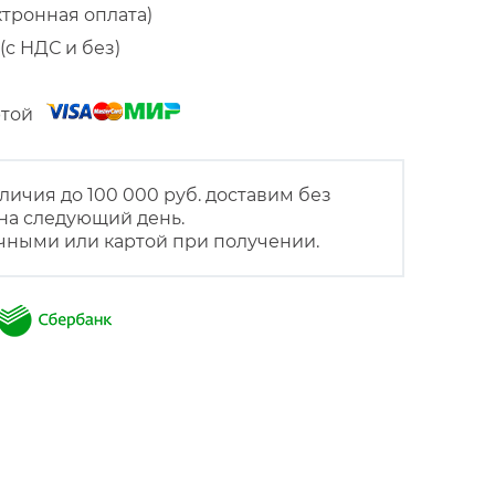
ктронная оплата)
(с НДС и без)
артой
личия до 100 000 руб. доставим без
на следующий день.
чными или картой при получении.