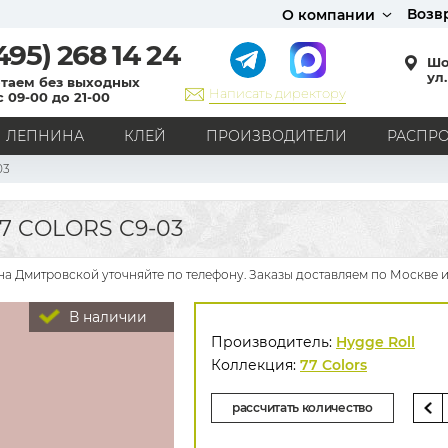
Возв
О компании
495)
268 14 24
Шо
ул.
таем без выходных
Написать директору
с 09-00 до 21-00
ЛЕПНИНА
КЛЕЙ
ПРОИЗВОДИТЕЛИ
РАСПР
03
СТИЛЬ
Кантри
Модерн
Прованс
Хай-тек
Лофт
7 COLORS C9-03
Классика
Английский стиль
Скандинавский стиль
Японский стиль
Все стили
 на Дмитровской уточняйте по телефону. Заказы доставляем по Москве и
РИСУНОК
В наличии
Граффити
Карта мира
Книги
Под кирпич
Производитель:
Hygge Roll
С вензелями
С надписями
Однотонные
Коллекция:
77 Colors
Геометрический рисунок
Цветы
Дамаск
рассчитать количество
В клетку
В полоску
Все рисунки