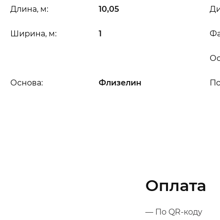
Длина, м:
10,05
Ди
Ширина, м:
1
Фа
Ос
Основа:
Флизелин
П
Оплата
— По QR-коду