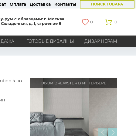
рат
Оплата
Доставка
Контакты
ПОИСК ТОВАРА
у-рум с образцами: г. Москва
0
0
 Складочная, д. 1, строение 9
ОДАЖА
ГОТОВЫЕ ДИЗАЙНЫ
ДИЗАЙНЕРАМ
СТРАНЫ
Америка
Англия
Бельгия
Германия
Голландия
Италия
Россия
Все страны
ution 4 по
ОБОИ BREWSTER В ИНТЕРЬЕРЕ
БРЕНДЫ
ип -
Marburg
Loymina
Milassa
Aura
York
Khroma
Andrea Rossi
Bernardo Bartalucci
Zambaiti
KT-Exclusive
Baoqili
AS Creation
Hygge Roll
Grandeco
Rasch
Luna