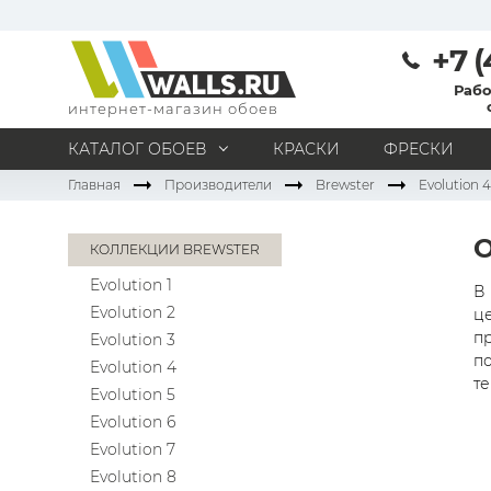
+7 (
Рабо
интернет-магазин обоев
КАТАЛОГ ОБОЕВ
КРАСКИ
ФРЕСКИ
Главная
Производители
Brewster
Evolution 4
МАТЕРИАЛ
Под покраску
Натуральные
Флизелиновые
КОЛЛЕКЦИИ BREWSTER
Виниловые
Бумажные
Текстильные
Evolution 1
Акриловые
Все материалы
В 
Evolution 2
це
ПОМЕЩЕНИЕ
п
Evolution 3
по
Кабинет
Коридор
Офис
Гостиная
Evolution 4
те
Evolution 5
Спальня
Детская
Кухня
Прихожая
Evolution 6
Все типы помещений
Evolution 7
Evolution 8