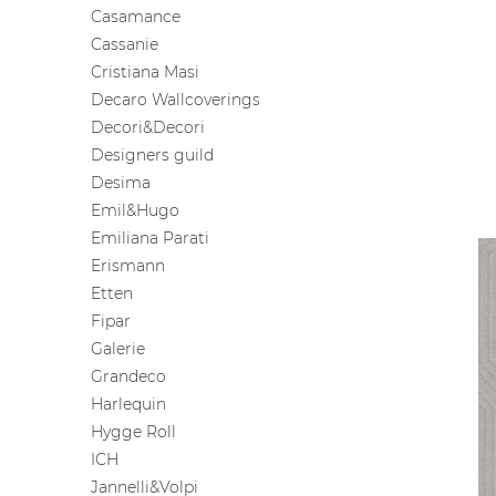
Casamance
Cassanie
Cristiana Masi
Decaro Wallcoverings
Decori&Decori
Designers guild
Desima
Emil&Hugo
Emiliana Parati
Erismann
Etten
Fipar
Galerie
Grandeco
Harlequin
Hygge Roll
ICH
Jannelli&Volpi