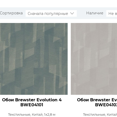
Сортировка
Наличие
Сначала популярные
Не 
Обои Brewster Evolution 4
Обои Brewster Ev
BWE04101
BWE0410
Текстильные,
Китай, 1x2,8 м
Текстильные,
Китай