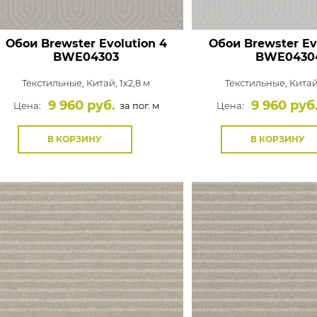
Обои Brewster Evolution 4
Обои Brewster Ev
BWE04303
BWE0430
Текстильные,
Китай, 1x2,8 м
Текстильные,
Китай
9 960 руб.
9 960 руб
Цена:
за пог. м
Цена:
В КОРЗИНУ
В КОРЗИНУ