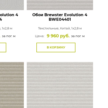
olution 4
Обои Brewster Evolution 4
4
BWE04401
, 1x2,8 м
Текстильные,
Китай, 1x2,8 м
.
9 960 руб.
за пог. м
Цена:
за пог. м
В КОРЗИНУ