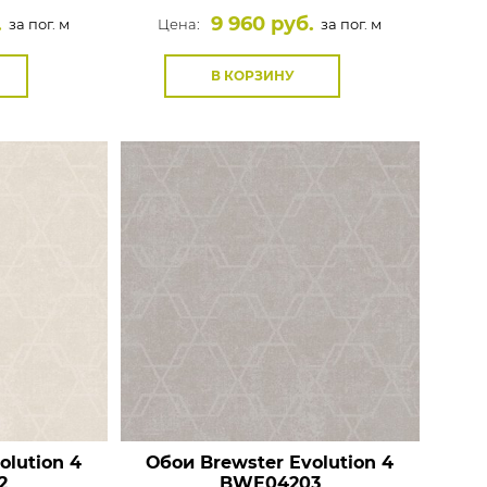
.
9 960 руб.
за пог. м
Цена:
за пог. м
В КОРЗИНУ
olution 4
Обои Brewster Evolution 4
2
BWE04203