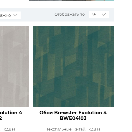
Распродажа остатков
Wallquest
Все бренды
Отображать по
45
важно
ПОКАЗАТЬ ВСЕ ОБОИ
olution 4
Обои Brewster Evolution 4
2
BWE04103
, 1x2,8 м
Текстильные,
Китай, 1x2,8 м