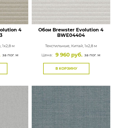
olution 4
Обои Brewster Evolution 4
3
BWE04404
, 1x2,8 м
Текстильные,
Китай, 1x2,8 м
.
9 960 руб.
за пог. м
Цена:
за пог. м
В КОРЗИНУ