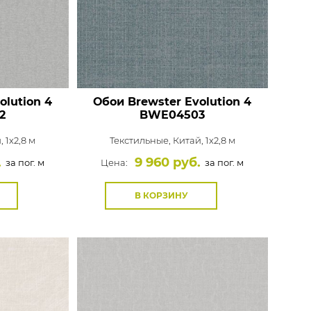
olution 4
Обои Brewster Evolution 4
2
BWE04503
, 1x2,8 м
Текстильные,
Китай, 1x2,8 м
.
9 960 руб.
за пог. м
Цена:
за пог. м
В КОРЗИНУ