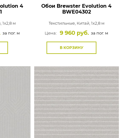
olution 4
Обои Brewster Evolution 4
1
BWE04302
, 1x2,8 м
Текстильные,
Китай, 1x2,8 м
.
9 960 руб.
за пог. м
Цена:
за пог. м
В КОРЗИНУ