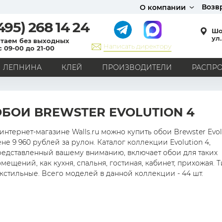
Возв
О компании
495)
268 14 24
Шо
ул.
таем без выходных
Написать директору
с 09-00 до 21-00
ЛЕПНИНА
КЛЕЙ
ПРОИЗВОДИТЕЛИ
РАСПР
СТИЛЬ
Кантри
Модерн
Прованс
Хай-тек
Лофт
ОБОИ BREWSTER EVOLUTION 4
Классика
Английский стиль
Скандинавский стиль
Японский стиль
Все стили
интернет-магазине Walls.ru можно купить обои Brewster Evol
не 9 960 рублей за рулон. Каталог коллекции Evolution 4,
РИСУНОК
редставленный вашему вниманию, включает обои для таких
мещений, как кухня, спальня, гостиная, кабинет, прихожая. Т
Граффити
Карта мира
Книги
Под кирпич
кстильные. Всего моделей в данной коллекции - 44 шт.
С вензелями
С надписями
Однотонные
Геометрический рисунок
Цветы
Дамаск
В клетку
В полоску
Все рисунки