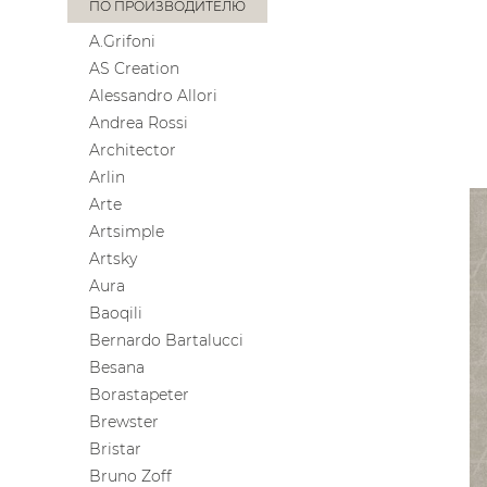
ПО ПРОИЗВОДИТЕЛЮ
A.Grifoni
AS Creation
Alessandro Allori
Andrea Rossi
Architector
Arlin
Arte
Artsimple
Artsky
Aura
Baoqili
Bernardo Bartalucci
Besana
Borastapeter
Brewster
Bristar
Bruno Zoff