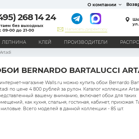
Возв
О компании
495)
268 14 24
Шо
ул.
таем без выходных
Написать директору
с 09-00 до 21-00
ЛЕПНИНА
КЛЕЙ
ПРОИЗВОДИТЕЛИ
РАСПР
Artadi
СТИЛЬ
Кантри
Модерн
Прованс
Хай-тек
Лофт
ОБОИ BERNARDO BARTALUCCI ART
Классика
Английский стиль
Скандинавский стиль
Японский стиль
Все стили
интернет-магазине Walls.ru можно купить обои Bernardo Bart
tadi по цене 4 800 рублей за рулон. Каталог коллекции Artad
РИСУНОК
редставленный вашему вниманию, включает обои для таких
мещений, как кухня, спальня, гостиная, кабинет, прихожая. Т
Граффити
Карта мира
Книги
Под кирпич
ниловые. Всего моделей в данной коллекции - 85 шт.
С вензелями
С надписями
Однотонные
Геометрический рисунок
Цветы
Дамаск
В клетку
В полоску
Все рисунки