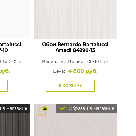
rtalucci
Обои Bernardo Bartalucci
-10
Artadi
84290-13
,06x10,05 м
Виниловые,
Италия, 1,06x10,05 м
руб.
4 800 руб.
Цена:
В КОРЗИНУ
 в магазине
Образец в магазине