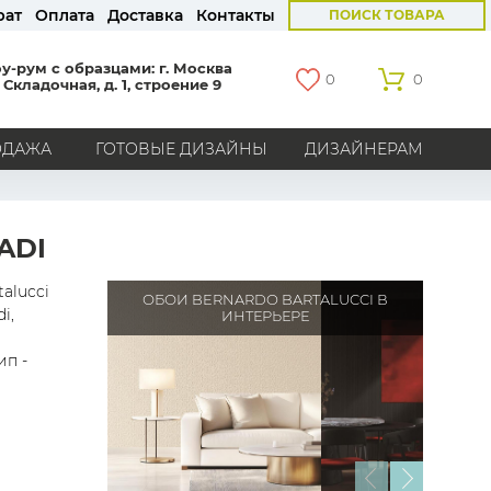
рат
Оплата
Доставка
Контакты
ПОИСК ТОВАРА
у-рум с образцами: г. Москва
0
0
 Складочная, д. 1, строение 9
ОДАЖА
ГОТОВЫЕ ДИЗАЙНЫ
ДИЗАЙНЕРАМ
СТРАНЫ
Америка
Англия
Бельгия
Германия
ADI
Голландия
Италия
Россия
Все страны
alucci
ОБОИ BERNARDO BARTALUCCI В
i,
ИНТЕРЬЕРЕ
БРЕНДЫ
ип -
Marburg
Loymina
Milassa
Aura
York
Khroma
Andrea Rossi
Bernardo Bartalucci
Zambaiti
KT-Exclusive
Baoqili
AS Creation
Hygge Roll
Grandeco
Rasch
Luna