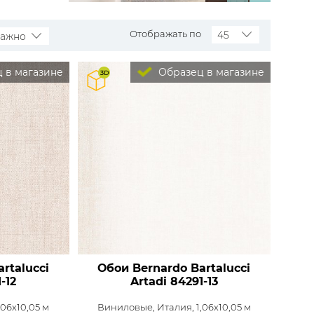
Распродажа остатков
Wallquest
Все бренды
Отображать по
45
важно
ПОКАЗАТЬ ВСЕ ОБОИ
 в магазине
Образец в магазине
rtalucci
Обои Bernardo Bartalucci
-12
Artadi
84291-13
,06x10,05 м
Виниловые,
Италия, 1,06x10,05 м