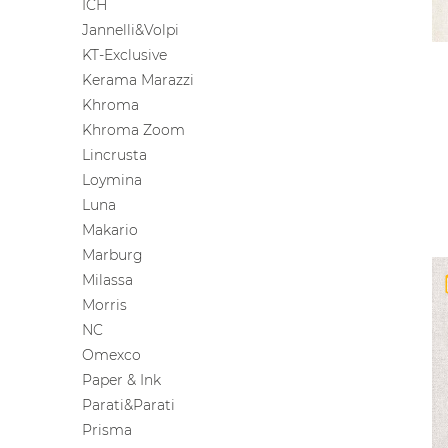
ICH
Jannelli&Volpi
KT-Exclusive
Kerama Marazzi
Khroma
Khroma Zoom
Lincrusta
Loymina
Luna
Makario
Marburg
Milassa
Morris
NC
Omexco
Paper & Ink
Parati&Parati
Prisma