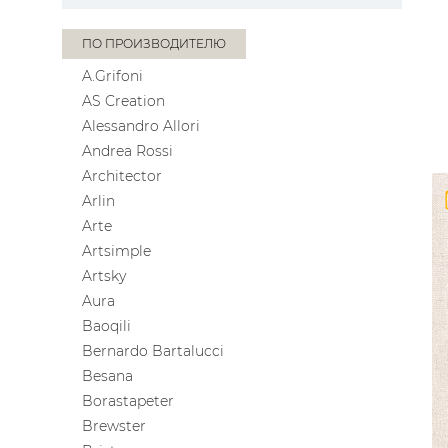
ПО ПРОИЗВОДИТЕЛЮ
A.Grifoni
AS Creation
Alessandro Allori
Andrea Rossi
Architector
Arlin
Arte
Artsimple
Artsky
Aura
Baoqili
Bernardo Bartalucci
Besana
Borastapeter
Brewster