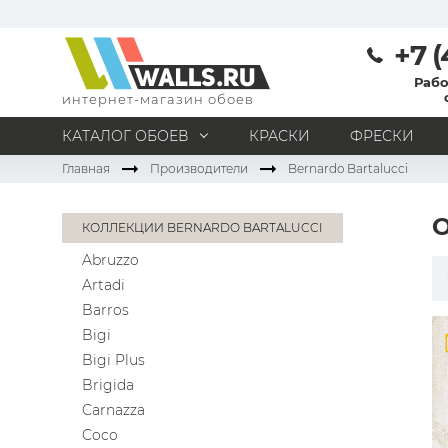
+7 (
Рабо
интернет-магазин обоев
КАТАЛОГ ОБОЕВ
КРАСКИ
ФРЕСКИ
Главная
Производители
Bernardo Bartalucci
МАТЕРИАЛ
Под покраску
Натуральные
Флизелиновые
КОЛЛЕКЦИИ BERNARDO BARTALUCCI
Виниловые
Бумажные
Текстильные
Abruzzo
Акриловые
Все материалы
Artadi
ПОМЕЩЕНИЕ
Barros
Кабинет
Коридор
Офис
Гостиная
Bigi
Bigi Plus
Спальня
Детская
Кухня
Прихожая
Brigida
Все типы помещений
Carnazza
Coco