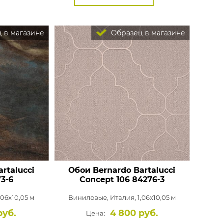
 в магазине
Образец в магазине
rtalucci
Обои Bernardo Bartalucci
3-6
Concept 106
84276-3
,06x10,05 м
Виниловые,
Италия, 1,06x10,05 м
руб.
4 800 руб.
Цена: