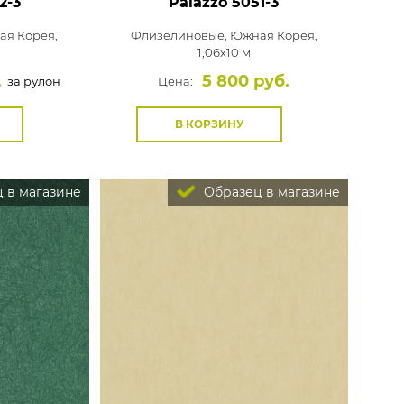
2-3
Palazzo
5051-3
я Корея,
Флизелиновые,
Южная Корея,
1,06x10 м
.
5 800 руб.
за рулон
Цена:
В КОРЗИНУ
 в магазине
Образец в магазине