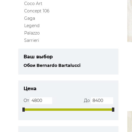
Coco Art
ЦВЕТА
Concept 106
Gaga
Legend
Palazzo
Sarrieri
Ваш выбор
Обои Bernardo Bartalucci
Цена
От
До