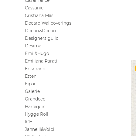
Casamance
Cassanie
Cristiana Masi
Decaro Wallcoverings
Decori&Decori
Designers guild
Desima
Emil&Hugo
Emiliana Parati
Erismann
Etten
Fipar
Galerie
Grandeco
Harlequin
Hygge Roll
ICH
Jannelli&Volpi