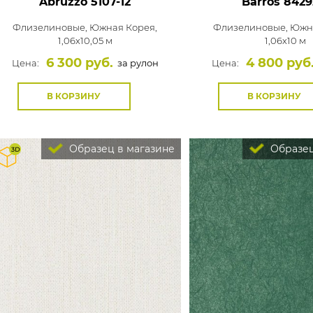
Abruzzo
5107-12
Barros
8429
Флизелиновые,
Южная Корея,
Флизелиновые,
Южна
1,06x10,05 м
1,06x10 м
6 300 руб.
4 800 руб
Цена:
за рулон
Цена:
В КОРЗИНУ
В КОРЗИНУ
Образец в магазине
Образец