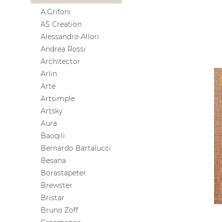
A.Grifoni
AS Creation
Alessandro Allori
Andrea Rossi
Architector
Arlin
Arte
Artsimple
Artsky
Aura
Baoqili
Bernardo Bartalucci
Besana
Borastapeter
Brewster
Bristar
Bruno Zoff