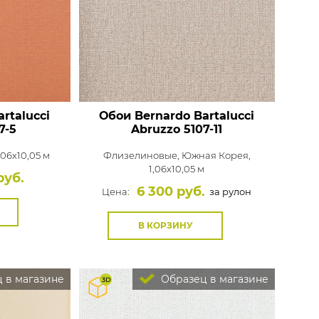
Rasch
Luna
Wallquest
Все бренды
ПОКАЗАТЬ ВСЕ ОБОИ
rtalucci
Обои Bernardo Bartalucci
7-5
Abruzzo
5107-11
,06x10,05 м
Флизелиновые,
Южная Корея,
1,06x10,05 м
руб.
6 300 руб.
Цена:
за рулон
В КОРЗИНУ
 в магазине
Образец в магазине