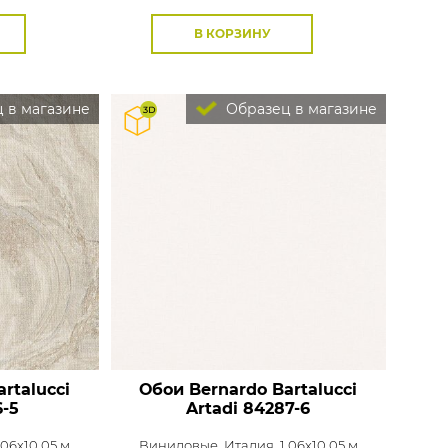
В КОРЗИНУ
 в магазине
Образец в магазине
rtalucci
Обои Bernardo Bartalucci
-5
Artadi
84287-6
,06x10,05 м
Виниловые,
Италия, 1,06x10,05 м