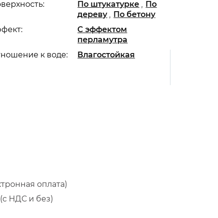
,
верхность:
По штукатурке
По
,
дереву
По бетону
фект:
С эффектом
перламутра
ношение к воде:
Влагостойкая
ктронная оплата)
(с НДС и без)