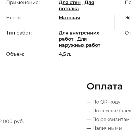
,
Применение:
Для стен
Для
По
потолка
Блеск:
Матовая
Эф
Тип работ:
Для внутренних
От
,
работ
Для
наружных работ
Объем:
4,5 л.
Оплата
— По QR-коду
— По ссылке (эле
— По реквизитам 
 000 руб.
— Наличными