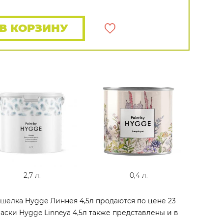
Rasch
Luna
Wallquest
Все бренды
В КОРЗИНУ
ПОКАЗАТЬ ВСЕ ОБОИ
2,7 л.
0,4 л.
шелка Hygge Линнея 4,5л продаются по цене 23
аски Hygge Linneya 4,5л также представлены и в