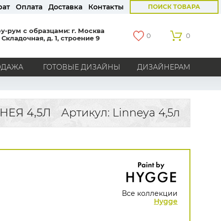
рат
Оплата
Доставка
Контакты
ПОИСК ТОВАРА
у-рум с образцами: г. Москва
0
0
 Складочная, д. 1, строение 9
ОДАЖА
ГОТОВЫЕ ДИЗАЙНЫ
ДИЗАЙНЕРАМ
СТРАНЫ
Америка
Англия
Бельгия
Германия
ЕЯ 4,5Л
Артикул: Linneya 4,5л
Голландия
Италия
Россия
Все страны
БРЕНДЫ
Marburg
Loymina
Milassa
Aura
York
Khroma
Andrea Rossi
Bernardo Bartalucci
Zambaiti
KT-Exclusive
Baoqili
Все коллекции
AS Creation
Hygge
Hygge Roll
Распродажа остатков
Grandeco