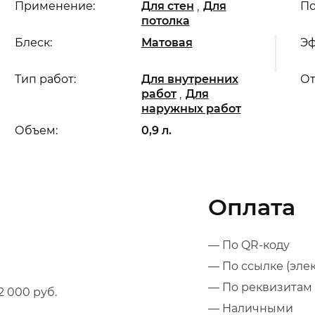
,
Применение:
Для стен
Для
По
потолка
Блеск:
Матовая
Эф
Тип работ:
Для внутренних
От
,
работ
Для
наружных работ
Объем:
0,9 л.
Оплата
— По QR-коду
— По ссылке (эле
— По реквизитам 
 000 руб.
— Наличными