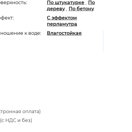
,
верхность:
По штукатурке
По
,
дереву
По бетону
фект:
С эффектом
перламутра
ношение к воде:
Влагостойкая
ктронная оплата)
(с НДС и без)