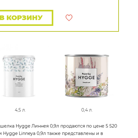
Распродажа остатков
Wallquest
Все бренды
В КОРЗИНУ
ПОКАЗАТЬ ВСЕ ОБОИ
4,5 л.
0,4 л.
шелка Hygge Линнея 0,9л продаются по цене 5 520
и Hygge Linneya 0,9л также представлены и в