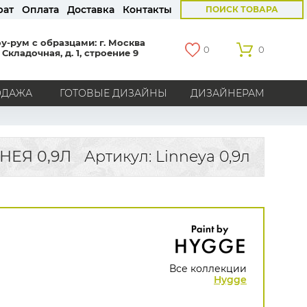
рат
Оплата
Доставка
Контакты
ПОИСК ТОВАРА
у-рум с образцами: г. Москва
0
0
 Складочная, д. 1, строение 9
ОДАЖА
ГОТОВЫЕ ДИЗАЙНЫ
ДИЗАЙНЕРАМ
СТРАНЫ
Америка
Англия
Бельгия
Германия
НЕЯ 0,9Л
Артикул: Linneya 0,9л
Голландия
Италия
Россия
Все страны
БРЕНДЫ
Marburg
Loymina
Milassa
Aura
York
Khroma
Andrea Rossi
Bernardo Bartalucci
Zambaiti
KT-Exclusive
Baoqili
Все коллекции
AS Creation
Hygge
Hygge Roll
Grandeco
Rasch
Luna