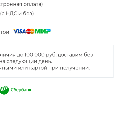
ктронная оплата)
(с НДС и без)
артой
личия до 100 000 руб. доставим без
на следующий день.
чными или картой при получении.