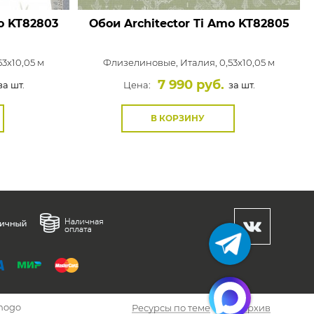
o
KT82803
Обои Architector Ti Amo
KT82805
53x10,05 м
Флизелиновые,
Италия, 0,53x10,05 м
7 990 руб.
за шт.
Цена:
за шт.
В КОРЗИНУ
hogo
Ресурсы по теме
Архив