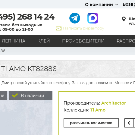
Возв
О компании
495)
268 14 24
Шо
ул.
таем без выходных
Написать директору
с 09-00 до 21-00
ЛЕПНИНА
КЛЕЙ
ПРОИЗВОДИТЕЛИ
РАСПР
886
СТИЛЬ
Кантри
Модерн
Прованс
Хай-тек
Лофт
TI AMO KT82886
Классика
Английский стиль
Скандинавский стиль
Японский стиль
Все стили
а Дмитровской уточняйте по телефону. Заказы доставляем по Москве и 
РИСУНОК
не
В наличии
Граффити
Карта мира
Книги
Под кирпич
Производитель:
Architector
С вензелями
С надписями
Однотонные
Коллекция:
Ti Amo
Геометрический рисунок
Цветы
Дамаск
рассчитать количество
В клетку
В полоску
Все рисунки