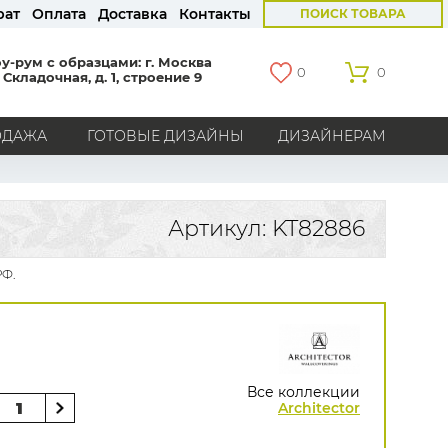
рат
Оплата
Доставка
Контакты
ПОИСК ТОВАРА
у-рум с образцами: г. Москва
0
0
 Складочная, д. 1, строение 9
ОДАЖА
ГОТОВЫЕ ДИЗАЙНЫ
ДИЗАЙНЕРАМ
СТРАНЫ
Америка
Англия
Бельгия
Германия
Артикул: KT82886
Голландия
Италия
Россия
Все страны
РФ.
БРЕНДЫ
Marburg
Loymina
Milassa
Aura
York
Khroma
Andrea Rossi
Bernardo Bartalucci
Zambaiti
KT-Exclusive
Baoqili
Все коллекции
AS Creation
Architector
Hygge Roll
Распродажа остатков
Grandeco