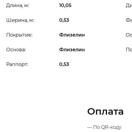
Длина, м:
10,05
Ди
Ширина, м:
0,53
Фа
Покрытие:
Флизелин
Ос
Основа:
Флизелин
П
Раппорт:
0,53
Оплата
— По QR-коду