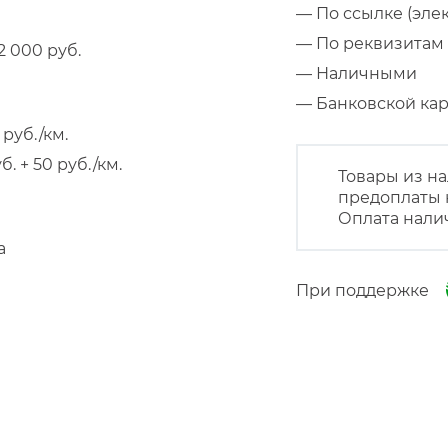
— По ссылке (эле
— По реквизитам 
 000 руб.
— Наличными
— Банковской к
руб./км.
 + 50 руб./км.
Товары из на
предоплаты 
Оплата нали
а
При поддержке