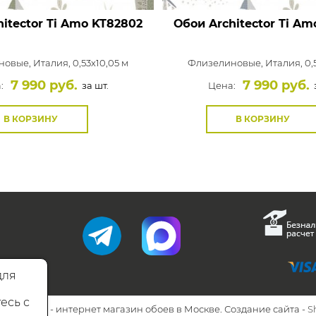
itector Ti Amo
KT82802
Обои Architector Ti Am
новые,
Италия, 0,53x10,05 м
Флизелиновые,
Италия, 0,
7 990 руб.
7 990 руб.
:
за шт.
Цена:
В КОРЗИНУ
В КОРЗИНУ
для
есь с
26 Walls.ru - интернет магазин обоев в Москве. Создание сайта -
S