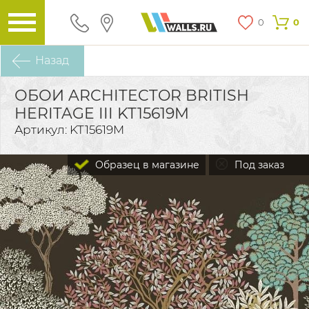
0
0
Назад
ОБОИ ARCHITECTOR BRITISH
HERITAGE III KT15619M
Артикул: KT15619M
Образец в магазине
Под заказ