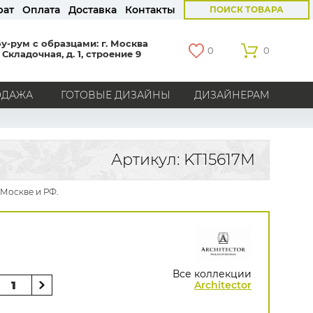
рат
Оплата
Доставка
Контакты
ПОИСК ТОВАРА
у-рум с образцами: г. Москва
0
0
 Складочная, д. 1, строение 9
ОДАЖА
ГОТОВЫЕ ДИЗАЙНЫ
ДИЗАЙНЕРАМ
СТРАНЫ
Америка
Англия
Бельгия
Германия
Артикул: KT15617M
Голландия
Италия
Россия
Все страны
 Москве и РФ.
БРЕНДЫ
Marburg
Loymina
Milassa
Aura
York
Khroma
Andrea Rossi
Bernardo Bartalucci
Zambaiti
KT-Exclusive
Baoqili
Все коллекции
AS Creation
Architector
Hygge Roll
Grandeco
Rasch
Luna