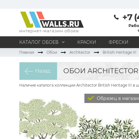
+7 (
Рабо
интернет-магазин обоев
КАТАЛОГ ОБОЕВ
КРАСКИ
ФРЕСКИ
Главная
Обои
Architector
British Heritage III
МАТЕРИАЛ
Под покраску
Натуральные
Флизелиновые
ОБОИ ARCHITECTOR B
Назад
Виниловые
Бумажные
Текстильные
Акриловые
Все материалы
Наличие каталога коллекции Architector British Heritage III
ПОМЕЩЕНИЕ
Образец в магази
Кабинет
Коридор
Офис
Гостиная
Спальня
Детская
Кухня
Прихожая
Все типы помещений