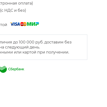
ктронная оплата)
(с НДС и без)
артой
личия до 100 000 руб. доставим без
на следующий день.
чными или картой при получении.