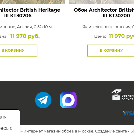
itector British Heritage
Обои Architector Britis
III
KT30206
III
KT30200
иновые,
Англия, 0,52x10 м
Флизелиновые,
Англия, 0
11 970 руб.
11 970 ру
ена:
Цена:
В КОРЗИНУ
В КОРЗИНУ
для
есь с
26 Walls.ru - интернет магазин обоев в Москве. Создание сайта -
S