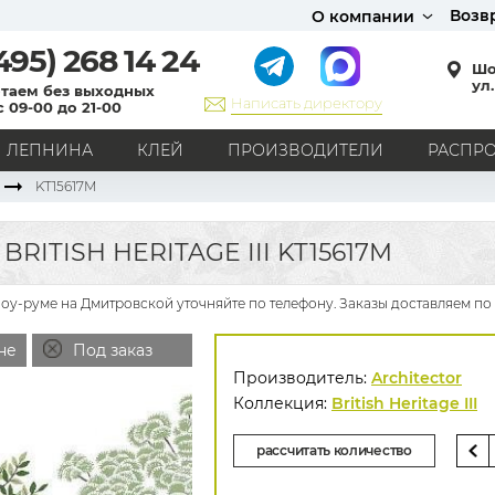
Возв
О компании
495)
268 14 24
Шо
ул.
таем без выходных
Написать директору
с 09-00 до 21-00
ЛЕПНИНА
КЛЕЙ
ПРОИЗВОДИТЕЛИ
РАСПР
KT15617M
СТИЛЬ
Кантри
Модерн
Прованс
Хай-тек
Лофт
RITISH HERITAGE III KT15617M
Классика
Английский стиль
Скандинавский стиль
Японский стиль
Все стили
 в шоу-руме на Дмитровской уточняйте по телефону. Заказы доставляем по
РИСУНОК
не
Под заказ
Граффити
Карта мира
Книги
Под кирпич
Производитель:
Architector
С вензелями
С надписями
Однотонные
Коллекция:
British Heritage III
Геометрический рисунок
Цветы
Дамаск
рассчитать количество
В клетку
В полоску
Все рисунки