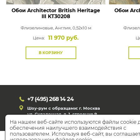
Обои Architector British Heritage
Обои Arch
III
KT30208
Флизелиновые,
Англия, 0,52x10 м
Флизел
11 970 руб.
Цена:
Ц
В КОРЗИНУ
+7 (495)
268 14 24
Шоу-рум с образцами: г. Москва
ул. Складочная, д. 1, строение 9
На нашем веб-сайте используются файлы cookie 
обеспечения наилучшего взаимодействия с
пользователем. Используя веб-сайт, вы соглашает
© 20
использованием файлов cookie.