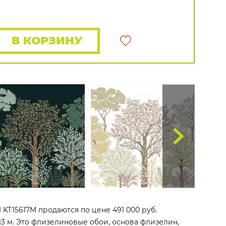
Распродажа остатков
Wallquest
Все бренды
ПОКАЗАТЬ ВСЕ ОБОИ
В КОРЗИНУ
III KT15617M продаются по цене 491 000 руб.
x3 м. Это флизелиновые обои, основа флизелин,