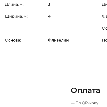
Длина, м:
3
Ди
Ширина, м:
4
Фа
Ос
Основа:
Флизелин
П
Оплата
— По QR-коду