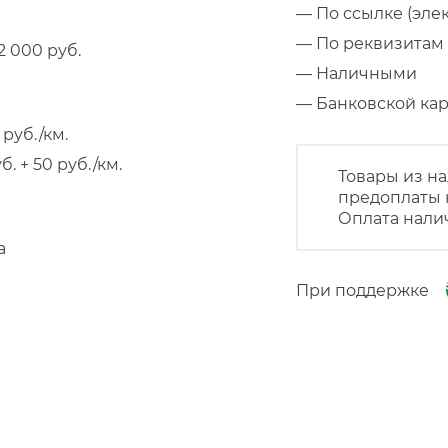
— По ссылке (эле
— По реквизитам 
 000 руб.
— Наличными
— Банковской к
руб./км.
 + 50 руб./км.
Товары из на
предоплаты 
Оплата нали
а
При поддержке