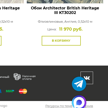
h Heritage
Обои Architector British Heritage
III
KT30202
,52x10 м
Флизелиновые,
Англия, 0,52x10 м
б.
11 970 руб.
Цена:
В КОРЗИНУ
hogo
Ресурсы по теме
Архив