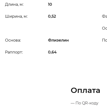
Длина, м:
10
Ширина, м:
0,52
Фа
Ос
Основа:
Флизелин
П
Раппорт:
0,64
Оплата
— По QR-коду