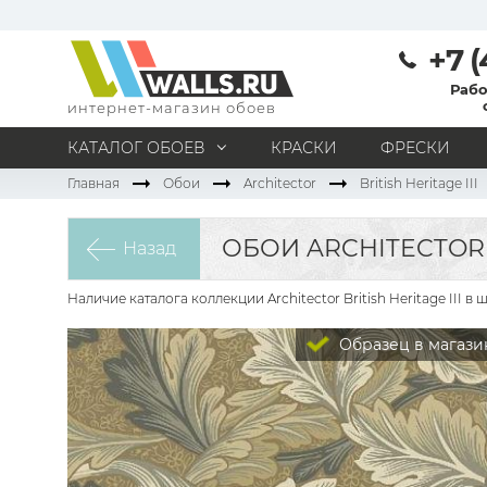
+7 (
Рабо
интернет-магазин обоев
КАТАЛОГ ОБОЕВ
КРАСКИ
ФРЕСКИ
Главная
Обои
Architector
British Heritage III
МАТЕРИАЛ
Под покраску
Натуральные
Флизелиновые
ОБОИ ARCHITECTOR B
Назад
Виниловые
Бумажные
Текстильные
Акриловые
Все материалы
Наличие каталога коллекции Architector British Heritage III
ПОМЕЩЕНИЕ
Образец в магази
Кабинет
Коридор
Офис
Гостиная
Спальня
Детская
Кухня
Прихожая
Все типы помещений