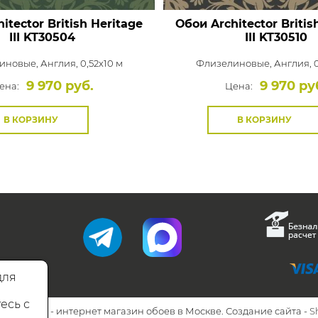
itector British Heritage
Обои Architector Britis
III
KT30504
III
KT30510
иновые,
Англия, 0,52x10 м
Флизелиновые,
Англия, 0
9 970 руб.
9 970 ру
ена:
Цена:
В КОРЗИНУ
В КОРЗИНУ
для
есь с
26 Walls.ru - интернет магазин обоев в Москве. Создание сайта -
S