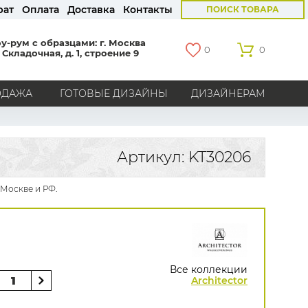
рат
Оплата
Доставка
Контакты
ПОИСК ТОВАРА
у-рум с образцами: г. Москва
0
0
 Складочная, д. 1, строение 9
ОДАЖА
ГОТОВЫЕ ДИЗАЙНЫ
ДИЗАЙНЕРАМ
СТРАНЫ
Америка
Англия
Бельгия
Германия
Артикул: KT30206
Голландия
Италия
Россия
Все страны
 Москве и РФ.
БРЕНДЫ
Marburg
Loymina
Milassa
Aura
York
Khroma
Andrea Rossi
Bernardo Bartalucci
Zambaiti
KT-Exclusive
Baoqili
Все коллекции
AS Creation
Architector
Hygge Roll
Распродажа остатков
Grandeco