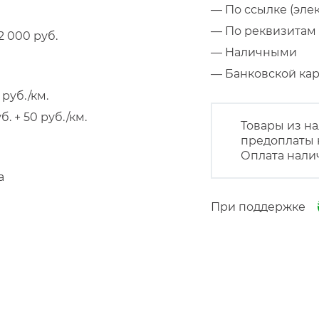
— По ссылке (эле
— По реквизитам 
 000 руб.
— Наличными
— Банковской к
руб./км.
 + 50 руб./км.
Товары из на
предоплаты 
Оплата нали
а
При поддержке