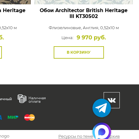
h Heritage
Обои Architector British Heritage
III
KT30502
,52x10 м
Флизелиновые,
Англия, 0,52x10 м
б.
9 970 руб.
Цена:
В КОРЗИНУ
hogo
Ресурсы по теме
Архив