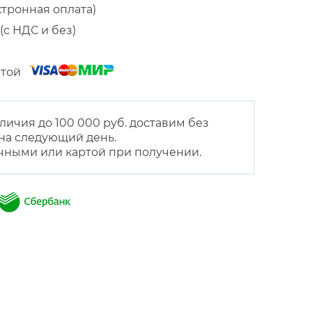
ктронная оплата)
(с НДС и без)
артой
личия до 100 000 руб. доставим без
на следующий день.
чными или картой при получении.