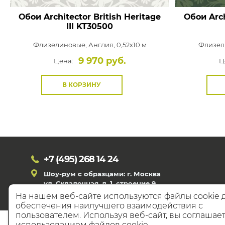
Обои Architector British Heritage
Обои Arch
III
KT30500
Флизелиновые,
Англия, 0,52x10 м
Флизел
9 970 руб.
Цена:
Ц
В КОРЗИНУ
+7 (495)
268 14 24
Шоу-рум с образцами: г. Москва
ул. Складочная, д. 1, строение 9
На нашем веб-сайте используются файлы cookie 
обеспечения наилучшего взаимодействия с
пользователем. Используя веб-сайт, вы соглашает
© 20
использованием файлов cookie.