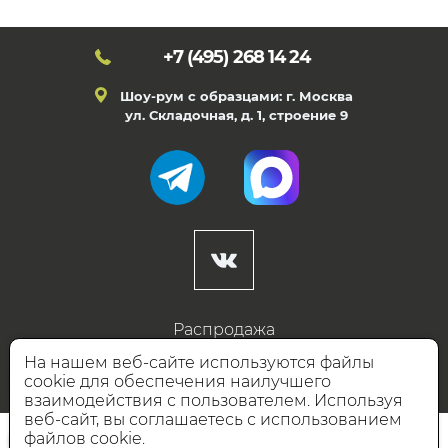
+7 (495)
268 14 24
Шоу-рум с образцами: г. Москва
ул. Складочная, д. 1, строение 9
Распродажа
Готовые дизайны
На нашем веб-сайте используются файлы
cookie для обеспечения наилучшего
Дизайнерам
взаимодействия с пользователем. Используя
веб-сайт, вы соглашаетесь с использованием
НАШИ ПАРТНЁРЫ
файлов cookie.