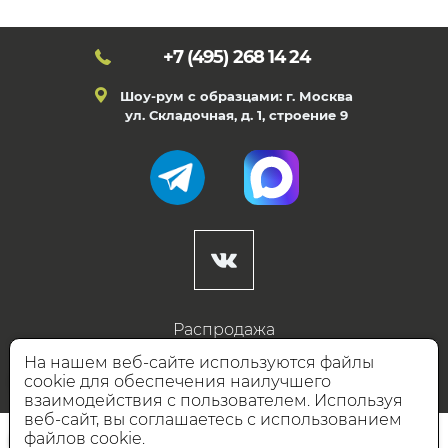
+7 (495)
268 14 24
Шоу-рум с образцами: г. Москва
ул. Складочная, д. 1, строение 9
Распродажа
Готовые дизайны
На нашем веб-сайте используются файлы
cookie для обеспечения наилучшего
Дизайнерам
взаимодействия с пользователем. Используя
веб-сайт, вы соглашаетесь с использованием
НАШИ ПАРТНЁРЫ
файлов cookie.