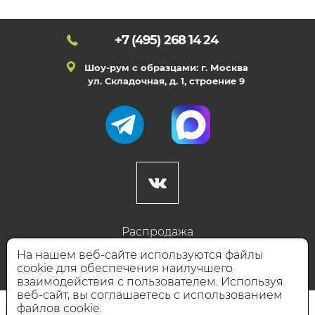
+7 (495)
268 14 24
Шоу-рум с образцами: г. Москва
ул. Складочная, д. 1, строение 9
Распродажа
Готовые дизайны
На нашем веб-сайте используются файлы
cookie для обеспечения наилучшего
Дизайнерам
взаимодействия с пользователем. Используя
веб-сайт, вы соглашаетесь с использованием
НАШИ ПАРТНЁРЫ
файлов cookie.