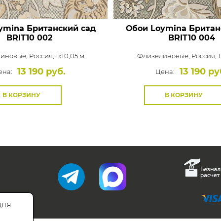
ymina Британский сад
Обои Loymina Британ
BRIT10 002
BRIT10 004
иновые,
Россия, 1x10,05 м
Флизелиновые,
Россия, 1
13 190 руб.
13 190 ру
ена:
Цена:
В КОРЗИНУ
В КОРЗИНУ
для