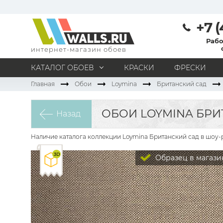
+7 (
Рабо
интернет-магазин обоев
КАТАЛОГ ОБОЕВ
КРАСКИ
ФРЕСКИ
Главная
Обои
Loymina
Британский сад
МАТЕРИАЛ
Под покраску
Натуральные
Флизелиновые
ОБОИ LOYMINA БРИТ
Назад
Виниловые
Бумажные
Текстильные
Акриловые
Все материалы
Наличие каталога коллекции Loymina Британский сад в шоу-р
ПОМЕЩЕНИЕ
Образец в магази
Кабинет
Коридор
Офис
Гостиная
Спальня
Детская
Кухня
Прихожая
Все типы помещений