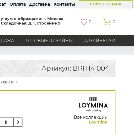
рат
Оплата
Доставка
Контакты
ПОИСК ТОВАРА
у-рум с образцами: г. Москва
0
0
 Складочная, д. 1, строение 9
ОДАЖА
ГОТОВЫЕ ДИЗАЙНЫ
ДИЗАЙНЕРАМ
СТРАНЫ
Америка
Англия
Бельгия
Германия
Артикул: BRIT14 004
Голландия
Италия
Россия
Все страны
кве и РФ.
БРЕНДЫ
Marburg
Loymina
Milassa
Aura
York
Khroma
Andrea Rossi
Bernardo Bartalucci
Zambaiti
KT-Exclusive
Baoqili
Все коллекции
AS Creation
Loymina
Hygge Roll
Распродажа остатков
Grandeco