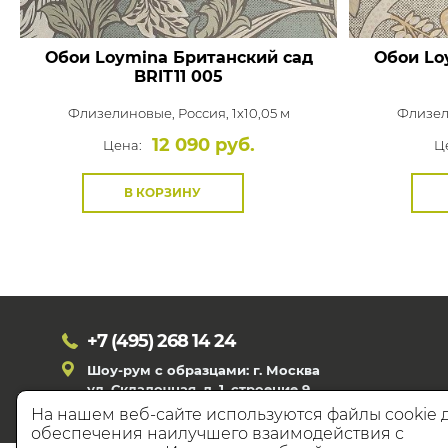
Обои Loymina Британский сад
Обои Lo
BRIT11 005
Флизелиновые,
Россия, 1x10,05 м
Флизел
12 090 руб.
Цена:
Ц
В КОРЗИНУ
+7 (495)
268 14 24
Шоу-рум с образцами: г. Москва
ул. Складочная, д. 1, строение 9
На нашем веб-сайте используются файлы cookie 
обеспечения наилучшего взаимодействия с