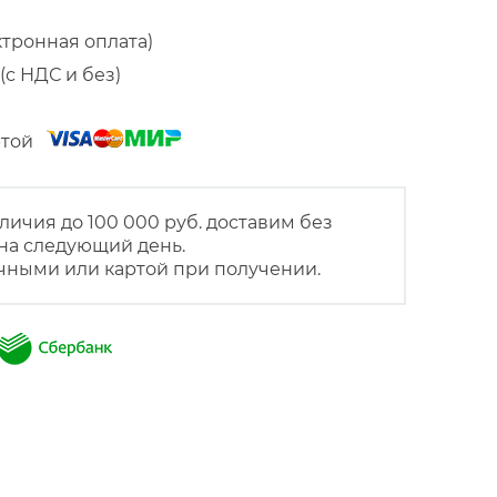
ктронная оплата)
(с НДС и без)
артой
личия до 100 000 руб. доставим без
на следующий день.
чными или картой при получении.