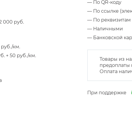
— По QR-коду
— По ссылке (эле
— По реквизитам 
 000 руб.
— Наличными
— Банковской к
руб./км.
 + 50 руб./км.
Товары из на
предоплаты 
Оплата нали
а
При поддержке