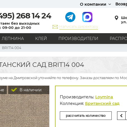
Возв
О компании
495)
268 14 24
Шо
ул.
таем без выходных
Написать директору
с 09-00 до 21-00
ЛЕПНИНА
КЛЕЙ
ПРОИЗВОДИТЕЛИ
РАСПР
BRIT14 004
СТИЛЬ
Кантри
Модерн
Прованс
Хай-тек
Лофт
АНСКИЙ САД BRIT14 004
Классика
Английский стиль
Скандинавский стиль
Японский стиль
Все стили
уме на Дмитровской уточняйте по телефону. Заказы доставляем по Мос
РИСУНОК
не
В наличии
Граффити
Карта мира
Книги
Под кирпич
Производитель:
Loymina
С вензелями
С надписями
Однотонные
Коллекция:
Британский сад
Геометрический рисунок
Цветы
Дамаск
рассчитать количество
В клетку
В полоску
Все рисунки