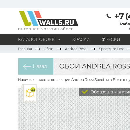
+7 (
Рабо
интернет-магазин обоев
КАТАЛОГ ОБОЕВ
КРАСКИ
ФРЕСКИ
Главная
Обои
Andrea Rossi
Spectrum Box
МАТЕРИАЛ
Под покраску
Натуральные
Флизелиновые
ОБОИ ANDREA ROSSI
Назад
Виниловые
Бумажные
Текстильные
Акриловые
Все материалы
Наличие каталога коллекции Andrea Rossi Spectrum Box в шо
ПОМЕЩЕНИЕ
Образец в магази
Кабинет
Коридор
Офис
Гостиная
Спальня
Детская
Кухня
Прихожая
Все типы помещений