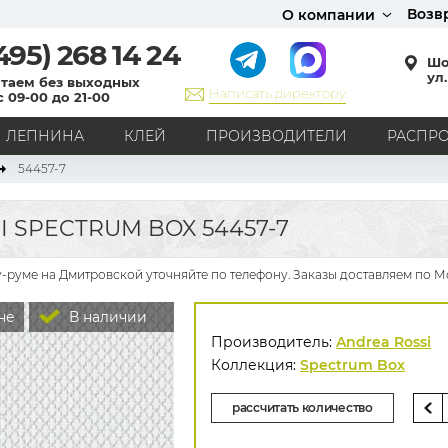
Возв
О компании
495)
268 14 24
Шо
ул.
таем без выходных
Написать директору
с 09-00 до 21-00
ЛЕПНИНА
КЛЕЙ
ПРОИЗВОДИТЕЛИ
РАСПР
54457-7
СТИЛЬ
Кантри
Модерн
Прованс
Хай-тек
Лофт
 SPECTRUM BOX 54457-7
Классика
Английский стиль
Скандинавский стиль
Японский стиль
Все стили
у-руме на Дмитровской уточняйте по телефону. Заказы доставляем по М
РИСУНОК
не
В наличии
Граффити
Карта мира
Книги
Под кирпич
Производитель:
Andrea Rossi
С вензелями
С надписями
Однотонные
Коллекция:
Spectrum Box
Геометрический рисунок
Цветы
Дамаск
рассчитать количество
В клетку
В полоску
Все рисунки