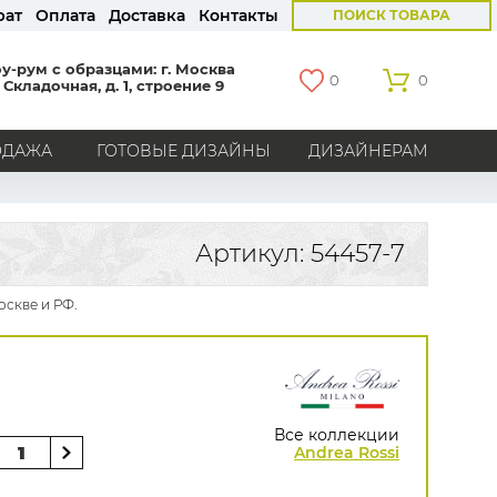
рат
Оплата
Доставка
Контакты
ПОИСК ТОВАРА
у-рум с образцами: г. Москва
0
0
 Складочная, д. 1, строение 9
ОДАЖА
ГОТОВЫЕ ДИЗАЙНЫ
ДИЗАЙНЕРАМ
СТРАНЫ
Америка
Англия
Бельгия
Германия
Артикул: 54457-7
Голландия
Италия
Россия
Все страны
оскве и РФ.
БРЕНДЫ
Marburg
Loymina
Milassa
Aura
York
Khroma
Andrea Rossi
Bernardo Bartalucci
Zambaiti
KT-Exclusive
Baoqili
Все коллекции
AS Creation
Andrea Rossi
Hygge Roll
Grandeco
Rasch
Luna