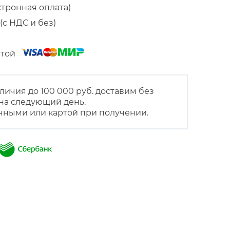
ктронная оплата)
(с НДС и без)
артой
личия до 100 000 руб. доставим без
на следующий день.
чными или картой при получении.