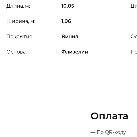
Длина, м:
10,05
Ди
Ширина, м:
1,06
Покрытие:
Винил
Ос
Основа:
Флизелин
П
Оплата
— По QR-коду