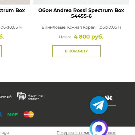
ctrum Box
Обои Andrea Rossi Spectrum Box
54455-6
,06x10,05 м
Виниловые,
Южная Корея, 1,06x10,05 м
б.
4 800 руб.
Цена:
В КОРЗИНУ
hogo
Ресурсы по теме
Архив