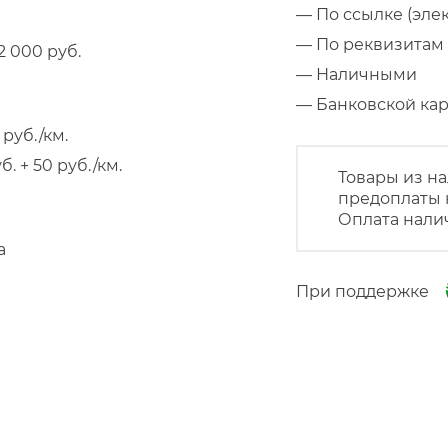
— По ссылке (эле
— По реквизитам 
 000 руб.
— Наличными
— Банковской к
руб./км.
 + 50 руб./км.
Товары из на
предоплаты 
Оплата нали
а
При поддержке