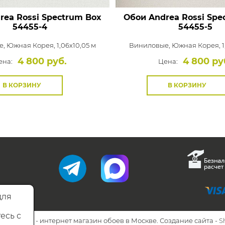
rea Rossi Spectrum Box
Обои Andrea Rossi Spe
54455-4
54455-5
е,
Южная Корея, 1,06x10,05 м
Виниловые,
Южная Корея, 1
4 800 руб.
4 800 ру
ена:
Цена:
В КОРЗИНУ
В КОРЗИНУ
для
есь с
26 Walls.ru - интернет магазин обоев в Москве. Создание сайта -
S