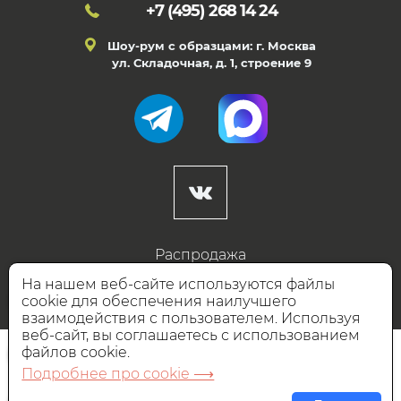
+7 (495)
268 14 24
Шоу-рум с образцами: г. Москва
ул. Складочная, д. 1, строение 9
Распродажа
Готовые дизайны
На нашем веб-сайте используются файлы
cookie для обеспечения наилучшего
Дизайнерам
взаимодействия с пользователем. Используя
веб-сайт, вы соглашаетесь с использованием
НАШИ ПАРТНЁРЫ
файлов cookie.
Подробнее про cookie ⟶