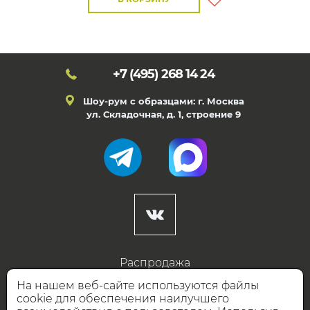
+7 (495)
268 14 24
Шоу-рум с образцами: г. Москва
ул. Складочная, д. 1, строение 9
Распродажа
Готовые дизайны
На нашем веб-сайте используются файлы
cookie для обеспечения наилучшего
Дизайнерам