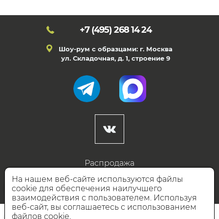
+7 (495)
268 14 24
Шоу-рум с образцами: г. Москва
ул. Складочная, д. 1, строение 9
Распродажа
Готовые дизайны
На нашем веб-сайте используются файлы
cookie для обеспечения наилучшего
Дизайнерам
взаимодействия с пользователем. Используя
веб-сайт, вы соглашаетесь с использованием
НАШИ ПАРТНЁРЫ
файлов cookie.