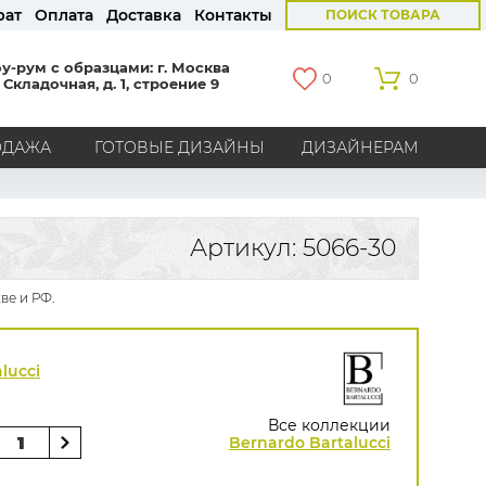
рат
Оплата
Доставка
Контакты
ПОИСК ТОВАРА
у-рум с образцами: г. Москва
0
0
 Складочная, д. 1, строение 9
ОДАЖА
ГОТОВЫЕ ДИЗАЙНЫ
ДИЗАЙНЕРАМ
СТРАНЫ
Америка
Англия
Бельгия
Германия
Артикул: 5066-30
Голландия
Италия
Россия
Все страны
ве и РФ.
БРЕНДЫ
Marburg
Loymina
Milassa
Aura
York
lucci
Khroma
Andrea Rossi
Bernardo Bartalucci
Zambaiti
KT-Exclusive
Baoqili
Все коллекции
AS Creation
Bernardo Bartalucci
Hygge Roll
Распродажа остатков
Grandeco