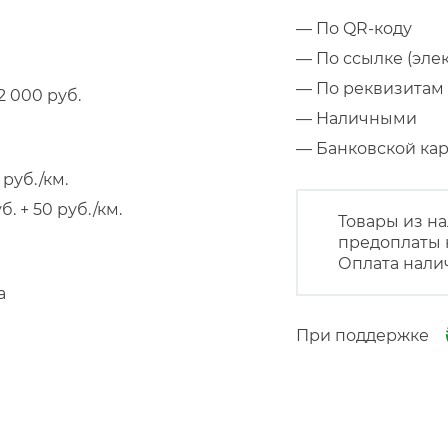
— По QR-коду
— По ссылке (эле
— По реквизитам 
 000 руб.
— Наличными
— Банковской к
руб./км.
 + 50 руб./км.
Товары из на
предоплаты 
Оплата нали
а
При поддержке