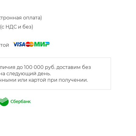
ктронная оплата)
(с НДС и без)
артой
личия до 100 000 руб. доставим без
на следующий день.
чными или картой при получении.