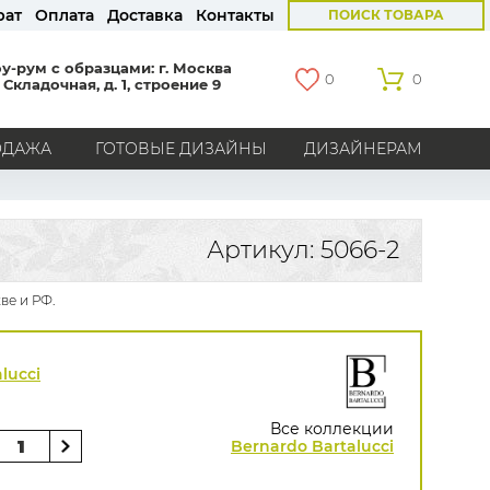
рат
Оплата
Доставка
Контакты
ПОИСК ТОВАРА
у-рум с образцами: г. Москва
0
0
 Складочная, д. 1, строение 9
ОДАЖА
ГОТОВЫЕ ДИЗАЙНЫ
ДИЗАЙНЕРАМ
СТРАНЫ
Америка
Англия
Бельгия
Германия
Артикул: 5066-2
Голландия
Италия
Россия
Все страны
ве и РФ.
БРЕНДЫ
Marburg
Loymina
Milassa
Aura
York
lucci
Khroma
Andrea Rossi
Bernardo Bartalucci
Zambaiti
KT-Exclusive
Baoqili
Все коллекции
AS Creation
Bernardo Bartalucci
Hygge Roll
Распродажа остатков
Grandeco