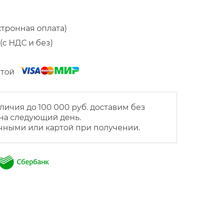
ктронная оплата)
(с НДС и без)
артой
личия до 100 000 руб. доставим без
на следующий день.
чными или картой при получении.