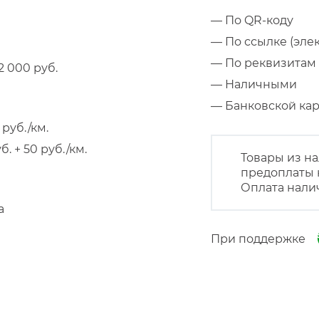
— По QR-коду
— По ссылке (эле
— По реквизитам 
 000 руб.
— Наличными
— Банковской к
руб./км.
 + 50 руб./км.
Товары из на
предоплаты 
Оплата нали
а
При поддержке