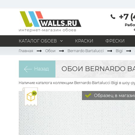
+7 (
Рабо
интернет-магазин обоев
КАТАЛОГ ОБОЕВ
КРАСКИ
ФРЕСКИ
Главная
Обои
Bernardo Bartalucci
Bigi
МАТЕРИАЛ
Под покраску
Натуральные
Флизелиновые
ОБОИ BERNARDO BAR
Назад
Виниловые
Бумажные
Текстильные
Акриловые
Все материалы
Наличие каталога коллекции Bernardo Bartalucci Bigi в шоу-
ПОМЕЩЕНИЕ
Образец в магази
Кабинет
Коридор
Офис
Гостиная
Спальня
Детская
Кухня
Прихожая
Все типы помещений