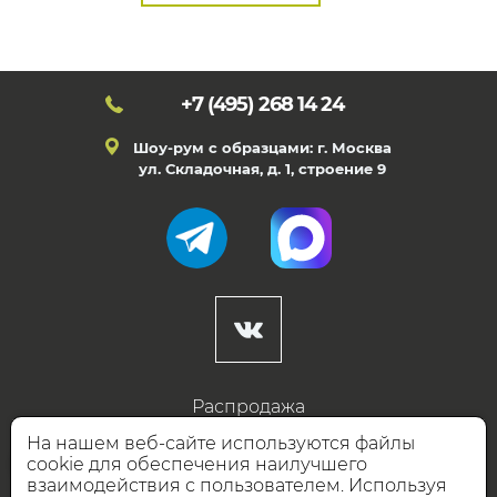
+7 (495)
268 14 24
Шоу-рум с образцами: г. Москва
ул. Складочная, д. 1, строение 9
Распродажа
Готовые дизайны
На нашем веб-сайте используются файлы
cookie для обеспечения наилучшего
Дизайнерам
взаимодействия с пользователем. Используя