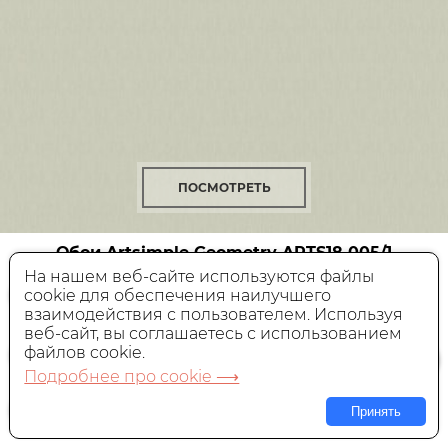
ПОСМОТРЕТЬ
Обои Artsimple Geometry
ARTS18 005/1
На нашем веб-сайте используются файлы
cookie для обеспечения наилучшего
Флизелиновые,
Россия, 1x10,05 м
взаимодействия с пользователем. Используя
веб-сайт, вы соглашаетесь с использованием
4 950 руб.
Цена:
файлов cookie.
Подробнее про cookie ⟶
В КОРЗИНУ
Принять