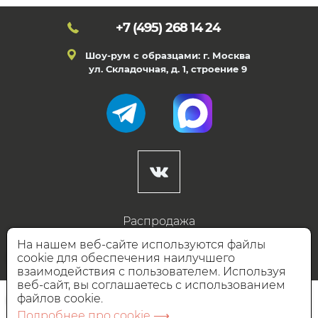
+7 (495)
268 14 24
Шоу-рум с образцами: г. Москва
ул. Складочная, д. 1, строение 9
Распродажа
Готовые дизайны
На нашем веб-сайте используются файлы
cookie для обеспечения наилучшего
Дизайнерам
взаимодействия с пользователем. Используя
веб-сайт, вы соглашаетесь с использованием
НАШИ ПАРТНЁРЫ
файлов cookie.
Подробнее про cookie ⟶