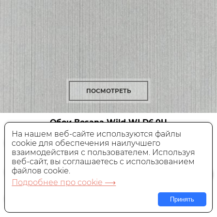
ПОСМОТРЕТЬ
Обои Besana Wild
WLD6.0U
На нашем веб-сайте используются файлы
cookie для обеспечения наилучшего
Текстильные,
Италия, 1x1 м
взаимодействия с пользователем. Используя
веб-сайт, вы соглашаетесь с использованием
5 850 руб.
Цена:
за пог. м
файлов cookie.
Подробнее про cookie ⟶
В КОРЗИНУ
Принять