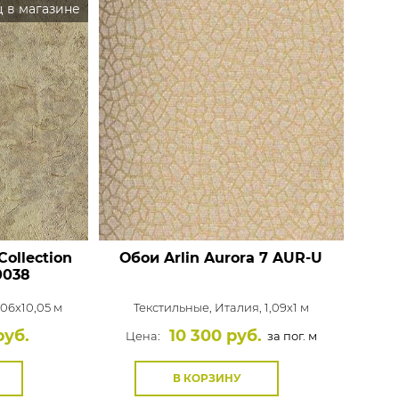
 в магазине
Collection
Обои Arlin Aurora
7 AUR-U
0038
,06x10,05 м
Текстильные,
Италия, 1,09x1 м
руб.
10 300 руб.
Цена:
за пог. м
В КОРЗИНУ