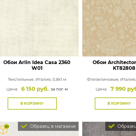
Обои Arlin Idea Casa
2360
Обои Architecto
W01
KT82808
Текстильные,
Италия, 0,8x1 м
Флизелиновые,
Италия,
6 150 руб.
7 990 ру
Цена:
за пог. м
Цена:
В КОРЗИНУ
В КОРЗИНУ
Образец в магазине
Образец