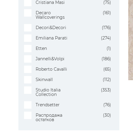
Cristiana Masi
(75)
Decaro
(161)
Wallcoverings
Decori&Decori
(176)
Emiliana Parati
(274)
Etten
(1)
Jannelli&Volpi
(186)
Roberto Cavalli
(65)
Skinwall
(112)
Studio Italia
(353)
Collection
Trendsetter
(76)
Распродажа
(30)
остатков