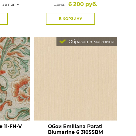
.
6 200 руб.
за пог. м
Цена:
В КОРЗИНУ
Образец в магазине
e
11-FN-V
Обои Emiliana Parati
Blumarine 6
31055BM