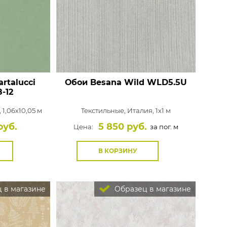
Rasch
Luna
Wallquest
Все бренды
ПОКАЗАТЬ ВСЕ ОБОИ
rtalucci
Обои Besana Wild
WLD5.5U
-12
 1,06x10,05 м
Текстильные,
Италия, 1x1 м
руб.
5 850 руб.
Цена:
за пог. м
В КОРЗИНУ
 в магазине
Образец в магазине