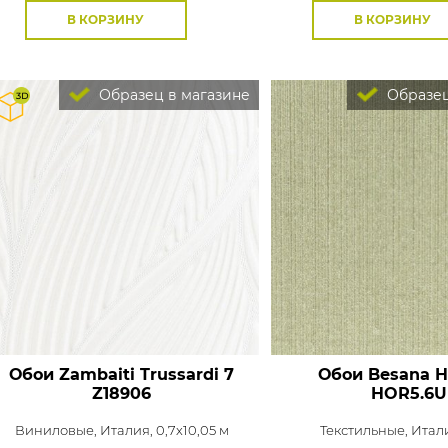
В КОРЗИНУ
В КОРЗИНУ
Образец в магазине
Образец
Обои Zambaiti Trussardi 7
Обои Besana H
Z18906
HOR5.6U
Виниловые,
Италия, 0,7x10,05 м
Текстильные,
Итали