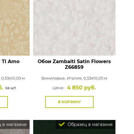
r Ti Amo
Обои Zambaiti Satin Flowers
Z66859
 0,53x10,05 м
Виниловые,
Италия, 0,53x10,05 м
б.
4 850 руб.
за шт.
Цена:
В КОРЗИНУ
 в магазине
Образец в магазине