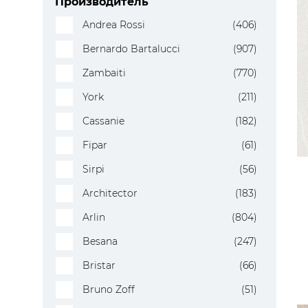
Производитель
Andrea Rossi
(406)
Bernardo Bartalucci
(907)
Zambaiti
(770)
York
(211)
Cassanie
(182)
Fipar
(61)
Sirpi
(56)
Architector
(183)
Arlin
(804)
Besana
(247)
Bristar
(66)
Bruno Zoff
(51)