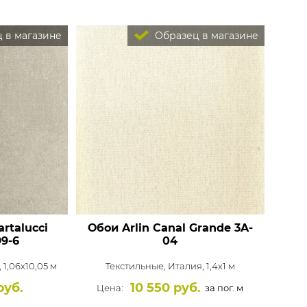
 в магазине
Образец в магазине
rtalucci
Обои Arlin Canal Grande
3A-
9-6
04
 1,06x10,05 м
Текстильные,
Италия, 1,4x1 м
руб.
10 550 руб.
Цена:
за пог. м