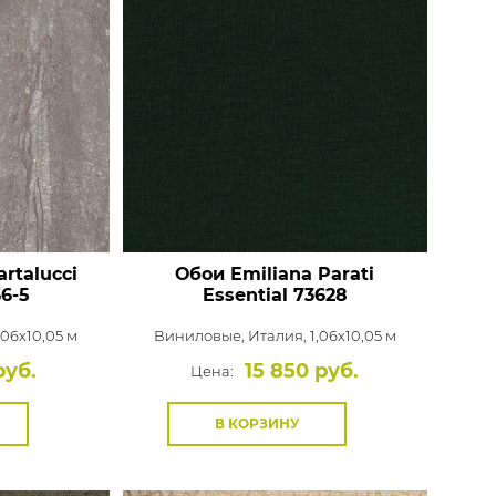
rtalucci
Обои Emiliana Parati
6-5
Essential
73628
,06x10,05 м
Виниловые,
Италия, 1,06x10,05 м
руб.
15 850 руб.
Цена:
В КОРЗИНУ