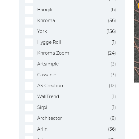
Baoqili
(6)
Khroma
(56)
York
(156)
Hygge Roll
(1)
Khroma Zoom
(24)
Artsimple
(3)
Cassanie
(3)
AS Creation
(12)
WallTrend
(1)
Sirpi
(1)
Architector
(8)
Arlin
(36)