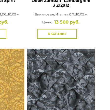
l Spirit
Обои Zambaiti Lamborghini
3
Z12812
1,06x10,05 м
Виниловые,
Италия, 0,7x10,05 м
руб.
13 500 руб.
Цена:
В КОРЗИНУ