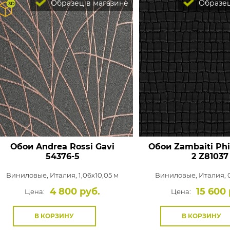
Образец в магазине
Образец
Обои Andrea Rossi Gavi
Обои Zambaiti Phi
54376-5
2
Z81037
Виниловые,
Италия, 1,06x10,05 м
Виниловые,
Италия, 
4 800 руб.
15 600 
Цена:
Цена:
В КОРЗИНУ
В КОРЗИНУ