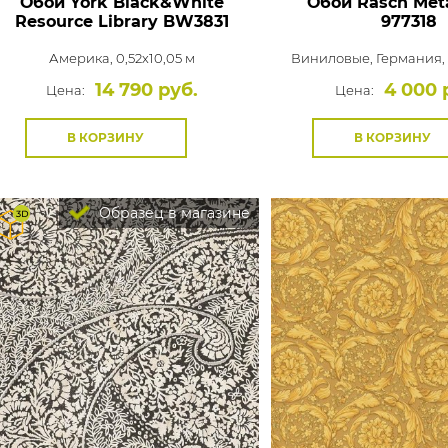
Обои York Black&White
Обои Rasch Meta
Resource Library
BW3831
977318
Америка, 0,52x10,05 м
Виниловые,
Германия, 
14 790 руб.
4 000 
Цена:
Цена:
В КОРЗИНУ
В КОРЗИНУ
Образец в магазине