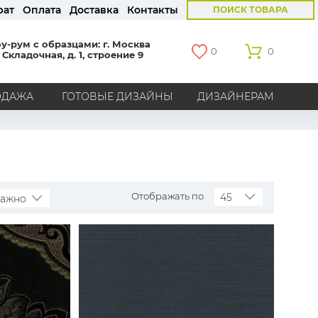
рат
Оплата
Доставка
Контакты
ПОИСК ТОВАРА
у-рум с образцами: г. Москва
0
0
 Складочная, д. 1, строение 9
ОДАЖА
ГОТОВЫЕ ДИЗАЙНЫ
ДИЗАЙНЕРАМ
СТРАНЫ
Америка
Англия
Бельгия
Германия
Голландия
Италия
Россия
Все страны
Отображать по
45
важно
БРЕНДЫ
Marburg
Loymina
Milassa
Aura
York
Khroma
Andrea Rossi
Bernardo Bartalucci
Zambaiti
KT-Exclusive
Baoqili
AS Creation
Hygge Roll
Распродажа остатков
Grandeco