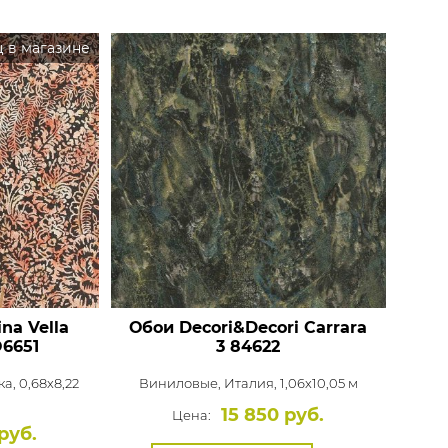
 в магазине
na Vella
Обои Decori&Decori Carrara
6651
3
84622
а, 0,68x8,22
Виниловые,
Италия, 1,06x10,05 м
15 850 руб.
Цена:
руб.