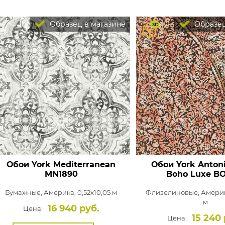
Образец в магазине
Образец
Обои York Mediterranean
Обои York Antoni
MN1890
Boho Luxe
BO
Бумажные,
Америка, 0,52x10,05 м
Флизелиновые,
Америк
м
16 940 руб.
Цена:
15 240 
Цена: