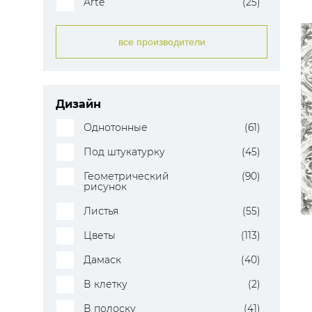
Arte
(25)
все производители
Дизайн
Однотонные
(61)
Под штукатурку
(45)
Геометрический
(90)
рисунок
Листья
(55)
Цветы
(113)
Дамаск
(40)
В клетку
(2)
В полоску
(41)