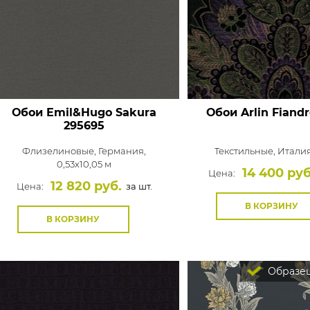
Обои Emil&Hugo Sakura
Обои Arlin Fiand
295695
Флизелиновые,
Германия,
Текстильные,
Италия,
0,53x10,05 м
14 400 руб
Цена:
12 820 руб.
Цена:
за шт.
В КОРЗИНУ
В КОРЗИНУ
Образец