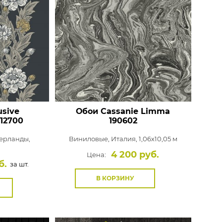
usive
Обои Cassanie Limma
12700
190602
ерланды,
Виниловые,
Италия, 1,06x10,05 м
м
4 200 руб.
Цена:
б.
за шт.
В КОРЗИНУ