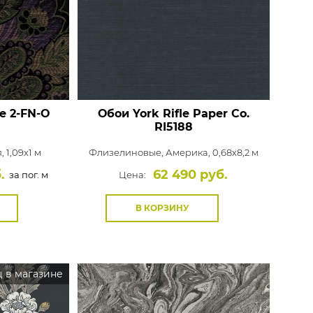
Rasch
Luna
Wallquest
Все бренды
ПОКАЗАТЬ ВСЕ ОБОИ
re
2-FN-O
Обои York Rifle Paper Co.
RI5188
 1,09x1 м
Флизелиновые,
Америка, 0,68x8,2 м
.
62 490 руб.
за пог. м
Цена:
В КОРЗИНУ
 в магазине