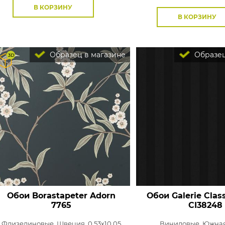
В КОРЗИНУ
В КОРЗИНУ
Образец в магазине
Образец
Обои Borastapeter Adorn
Обои Galerie Class
7765
CI38248
Флизелиновые,
Швеция, 0,53x10,05
Виниловые,
Южная