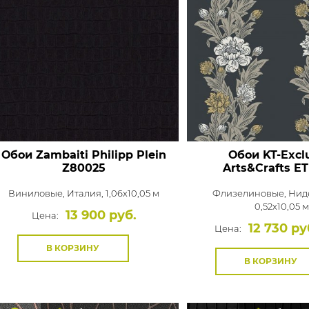
Обои Zambaiti Philipp Plein
Обои KT-Excl
Z80025
Arts&Crafts
ET
Виниловые,
Италия, 1,06x10,05 м
Флизелиновые,
Нид
0,52x10,05 
13 900 руб.
Цена:
12 730 ру
Цена:
В КОРЗИНУ
В КОРЗИНУ