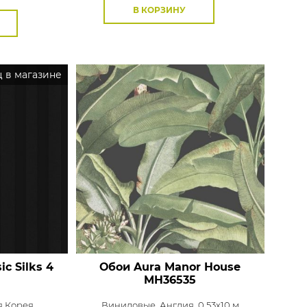
В КОРЗИНУ
 в магазине
ic Silks 4
Обои Aura Manor House
MH36535
 Корея,
Виниловые,
Англия, 0,53x10 м