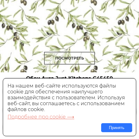
ПОСМОТРЕТЬ
Обои Aura Just Kitchens
G45450
На нашем веб-сайте используются файлы
cookie для обеспечения наилучшего
Виниловые,
Англия, 0,53x10 м
взаимодействия с пользователем. Используя
веб-сайт, вы соглашаетесь с использованием
6 710 руб.
Цена:
файлов cookie.
Подробнее про cookie ⟶
В КОРЗИНУ
Принять