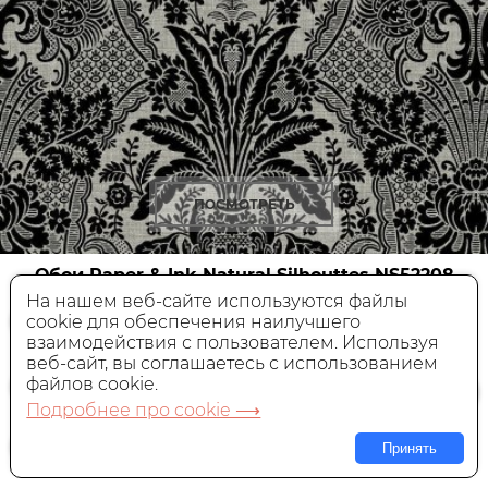
ПОСМОТРЕТЬ
Обои Paper & Ink Natural Silhouttes
NS52208
На нашем веб-сайте используются файлы
cookie для обеспечения наилучшего
Натуральные,
Америка, 0,68x8,22 м
взаимодействия с пользователем. Используя
веб-сайт, вы соглашаетесь с использованием
19 230 руб.
Цена:
за шт.
файлов cookie.
Подробнее про cookie ⟶
В КОРЗИНУ
Принять