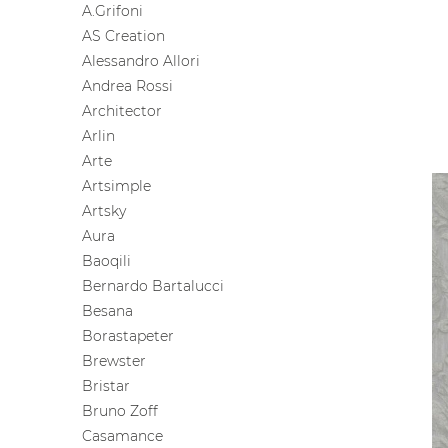
A.Grifoni
AS Creation
Alessandro Allori
Andrea Rossi
Architector
Arlin
Arte
Artsimple
Artsky
Aura
Baoqili
Bernardo Bartalucci
Besana
Borastapeter
Brewster
Bristar
Bruno Zoff
Casamance