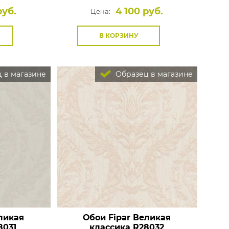
руб.
4 100 руб.
Цена:
В КОРЗИНУ
 в магазине
Образец в магазине
ликая
Обои Fipar Великая
8031
классика
R28032