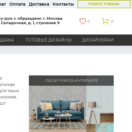
рат
Оплата
Доставка
Контакты
ПОИСК ТОВАРА
у-рум с образцами: г. Москва
0
0
 Складочная, д. 1, строение 9
ОДАЖА
ГОТОВЫЕ ДИЗАЙНЫ
ДИЗАЙНЕРАМ
СТРАНЫ
Америка
Англия
Бельгия
Германия
Голландия
Италия
Россия
Все страны
я
ОБОИ FIPAR В ИНТЕРЬЕРЕ
Великая
БРЕНДЫ
ля таких
рихожая,
Marburg
Loymina
Milassa
Aura
York
шт.
Khroma
Andrea Rossi
Bernardo Bartalucci
Zambaiti
KT-Exclusive
Baoqili
AS Creation
Hygge Roll
Распродажа остатков
Grandeco