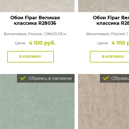
Обои Fipar Великая
Обои Fipar Ве
классика
R28036
классика
R2
Виниловые,
Россия, 1,06x10,05 м
Виниловые,
Россия, 1
4 100 руб.
4 100 
Цена:
Цена:
В КОРЗИНУ
В КОРЗИНУ
Образец в магазине
Образец