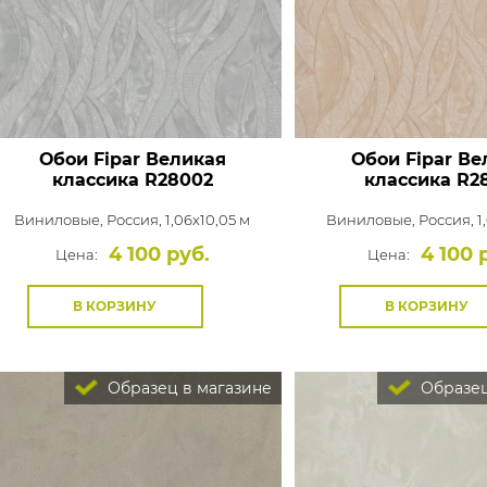
Обои Fipar Великая
Обои Fipar Ве
классика
R28002
классика
R2
Виниловые,
Россия, 1,06x10,05 м
Виниловые,
Россия, 1
4 100 руб.
4 100 
Цена:
Цена:
В КОРЗИНУ
В КОРЗИНУ
Образец в магазине
Образец