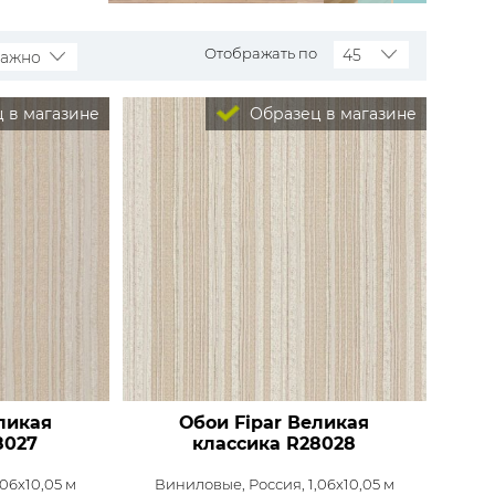
Rasch
Luna
Wallquest
Все бренды
Отображать по
45
важно
ПОКАЗАТЬ ВСЕ ОБОИ
 в магазине
Образец в магазине
ликая
Обои Fipar Великая
8027
классика
R28028
,06x10,05 м
Виниловые,
Россия, 1,06x10,05 м