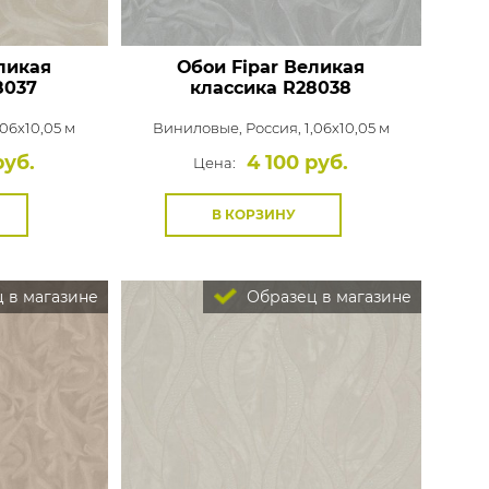
ликая
Обои Fipar Великая
8037
классика
R28038
,06x10,05 м
Виниловые,
Россия, 1,06x10,05 м
руб.
4 100 руб.
Цена:
В КОРЗИНУ
 в магазине
Образец в магазине