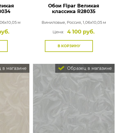
ликая
Обои Fipar Великая
8034
классика
R28035
,06x10,05 м
Виниловые,
Россия, 1,06x10,05 м
руб.
4 100 руб.
Цена:
В КОРЗИНУ
 в магазине
Образец в магазине