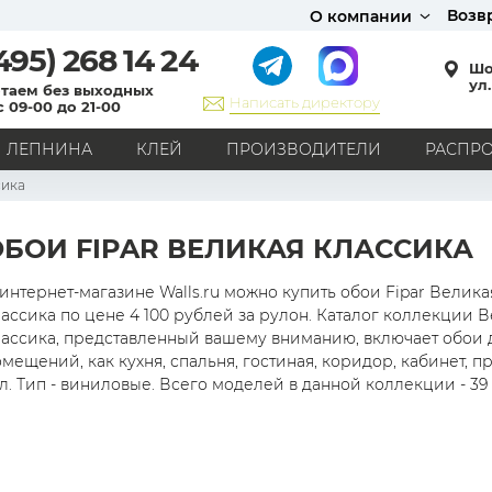
Возв
О компании
495)
268 14 24
Шо
ул.
таем без выходных
Написать директору
с 09-00 до 21-00
ЛЕПНИНА
КЛЕЙ
ПРОИЗВОДИТЕЛИ
РАСПР
сика
СТИЛЬ
Кантри
Модерн
Прованс
Хай-тек
Лофт
ОБОИ FIPAR ВЕЛИКАЯ КЛАССИКА
Классика
Английский стиль
Скандинавский стиль
Японский стиль
Все стили
интернет-магазине Walls.ru можно купить обои Fipar Велика
ассика по цене 4 100 рублей за рулон. Каталог коллекции 
РИСУНОК
лассика, представленный вашему вниманию, включает обои д
мещений, как кухня, спальня, гостиная, коридор, кабинет, п
Граффити
Карта мира
Книги
Под кирпич
л. Тип - виниловые. Всего моделей в данной коллекции - 39 
С вензелями
С надписями
Однотонные
Геометрический рисунок
Цветы
Дамаск
В клетку
В полоску
Все рисунки