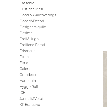
Cassanie
Cristiana Masi
Decaro Wallcoverings
Decori&Decori
Designers guild
Desima
Emil&Hugo
Emiliana Parati
Erismann
Etten
Fipar
Galerie
Grandeco
Harlequin
Hygge Roll
ICH
Jannelli&Volpi
KT-Exclusive