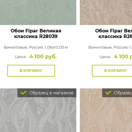
Обои Fipar Великая
Обои Fipar Ве
классика
R28039
классика
R2
Виниловые,
Россия, 1,06x10,05 м
Виниловые,
Россия, 1
4 100 руб.
4 100 
Цена:
Цена:
В КОРЗИНУ
В КОРЗИНУ
Образец в магазине
Образец