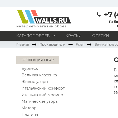
+7 (
Рабо
интернет-магазин обоев
КАТАЛОГ ОБОЕВ
КРАСКИ
ФРЕСКИ
Главная
Производители
Fipar
Великая клас
МАТЕРИАЛ
Под покраску
Натуральные
Флизелиновые
КОЛЛЕКЦИИ FIPAR
Виниловые
Бумажные
Текстильные
Бурлеск
Акриловые
Все материалы
В 
Великая классика
кл
ПОМЕЩЕНИЕ
к
Живые узоры
по
Кабинет
Коридор
Офис
Гостиная
Итальянский комфорт
за
Итальянский мрамор
Спальня
Детская
Кухня
Прихожая
Магические узоры
Все типы помещений
Метеор
Платина