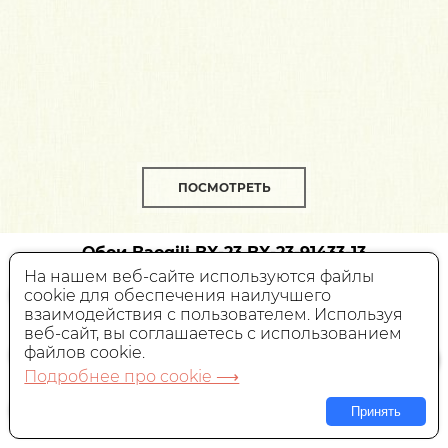
ПОСМОТРЕТЬ
Обои Baoqili BX-23
BX-23-91433-13
На нашем веб-сайте используются файлы
cookie для обеспечения наилучшего
Текстильные,
Китай, 2,9x1 м
взаимодействия с пользователем. Используя
веб-сайт, вы соглашаетесь с использованием
9 595 руб.
Цена:
за пог. м
файлов cookie.
Подробнее про cookie ⟶
В КОРЗИНУ
Принять