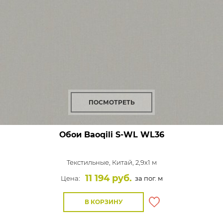
ПОСМОТРЕТЬ
Обои Baoqili S-WL
WL36
Текстильные,
Китай, 2,9x1 м
11 194 руб.
Цена:
за пог. м
В КОРЗИНУ