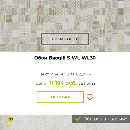
ПОСМОТРЕТЬ
Обои Baoqili S-WL
WL30
Текстильные,
Китай, 2,9x1 м
11 194 руб.
Цена:
за пог. м
В КОРЗИНУ
Образец в магазине