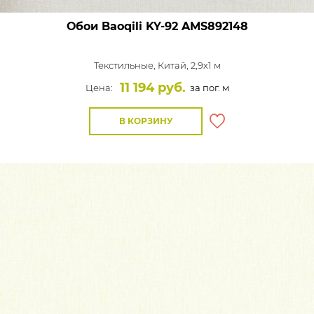
Обои Baoqili KY-92
AMS892148
Текстильные,
Китай, 2,9x1 м
11 194 руб.
Цена:
за пог. м
В КОРЗИНУ