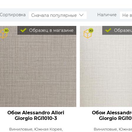
Сортировка
Наличие
Сначала популярные
Не 
Образец в магазине
Образец
Обои Alessandro Allori
Обои Alessandro
Giorgio
RGI1010-3
Giorgio
RGI10
Виниловые,
Южная Корея,
Виниловые,
Южная