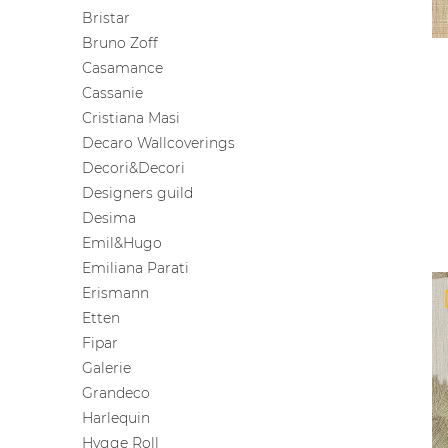
Bristar
Bruno Zoff
Casamance
Cassanie
Cristiana Masi
Decaro Wallcoverings
Decori&Decori
Designers guild
Desima
Emil&Hugo
Emiliana Parati
Erismann
Etten
Fipar
Galerie
Grandeco
Harlequin
Hygge Roll