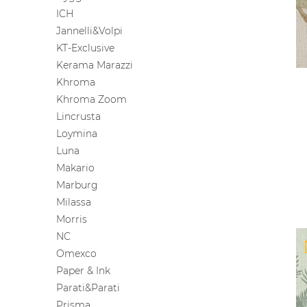
ICH
Jannelli&Volpi
KT-Exclusive
Kerama Marazzi
Khroma
Khroma Zoom
Lincrusta
Loymina
Luna
Makario
Marburg
Milassa
Morris
NC
Omexco
Paper & Ink
Parati&Parati
Prisma