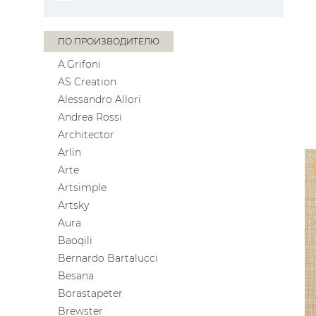
ПО ПРОИЗВОДИТЕЛЮ
A.Grifoni
AS Creation
Alessandro Allori
Andrea Rossi
Architector
Arlin
Arte
Artsimple
Artsky
Aura
Baoqili
Bernardo Bartalucci
Besana
Borastapeter
Brewster