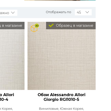
Распродажа остатков
Wallquest
Все бренды
Отображать по
45
важно
ПОКАЗАТЬ ВСЕ ОБОИ
 в магазине
Образец в магазине
 Allori
Обои Alessandro Allori
10-4
Giorgio
RGI1010-5
 Корея,
Виниловые,
Южная Корея,