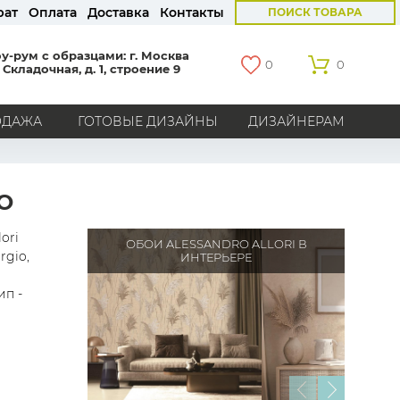
рат
Оплата
Доставка
Контакты
ПОИСК ТОВАРА
у-рум с образцами: г. Москва
0
0
 Складочная, д. 1, строение 9
ОДАЖА
ГОТОВЫЕ ДИЗАЙНЫ
ДИЗАЙНЕРАМ
СТРАНЫ
Америка
Англия
Бельгия
Германия
O
Голландия
Италия
Россия
Все страны
ori
ОБОИ ALESSANDRO ALLORI В
rgio,
ИНТЕРЬЕРЕ
БРЕНДЫ
ип -
Marburg
Loymina
Milassa
Aura
York
Khroma
Andrea Rossi
Bernardo Bartalucci
Zambaiti
KT-Exclusive
Baoqili
AS Creation
Hygge Roll
Grandeco
Rasch
Luna