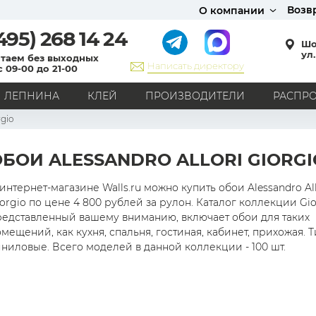
Возв
О компании
495)
268 14 24
Шо
ул.
таем без выходных
Написать директору
с 09-00 до 21-00
ЛЕПНИНА
КЛЕЙ
ПРОИЗВОДИТЕЛИ
РАСПР
rgio
СТИЛЬ
Кантри
Модерн
Прованс
Хай-тек
Лофт
БОИ ALESSANDRO ALLORI GIORGI
Классика
Английский стиль
Скандинавский стиль
Японский стиль
Все стили
интернет-магазине Walls.ru можно купить обои Alessandro All
orgio по цене 4 800 рублей за рулон. Каталог коллекции Gio
РИСУНОК
редставленный вашему вниманию, включает обои для таких
мещений, как кухня, спальня, гостиная, кабинет, прихожая. Т
Граффити
Карта мира
Книги
Под кирпич
ниловые. Всего моделей в данной коллекции - 100 шт.
С вензелями
С надписями
Однотонные
Геометрический рисунок
Цветы
Дамаск
В клетку
В полоску
Все рисунки