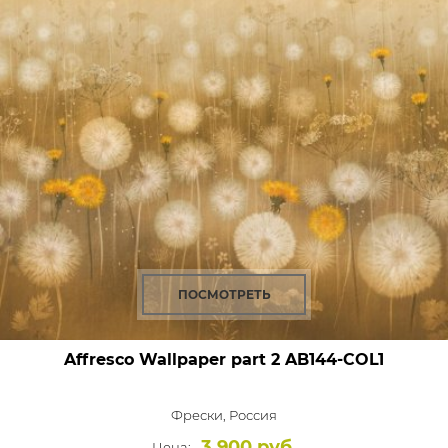
ПОСМОТРЕТЬ
Affresco Wallpaper part 2
AB144-COL1
Фрески,
Россия
3 900 руб.
Цена: