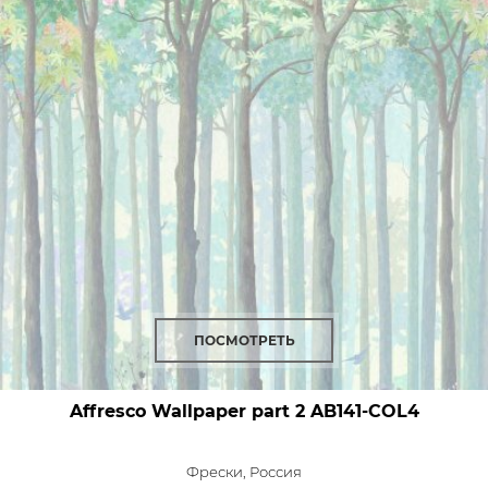
ПОСМОТРЕТЬ
Affresco Wallpaper part 2
AB141-COL4
Фрески,
Россия