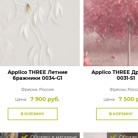
Applico THREE Летние
Applico THREE Д
бражники 0034-G1
0031-S1
Фрески,
Россия
Фрески,
Росс
7 900 руб.
7 500 
Цена:
Цена:
В КОРЗИНУ
В КОРЗИНУ
Образец в магазине
Образец