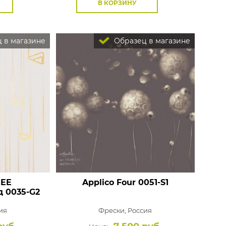
В КОРЗИНУ
 в магазине
Образец в магазине
REE
Applico Four
0051-S1
д 0035-G2
ия
Фрески,
Россия