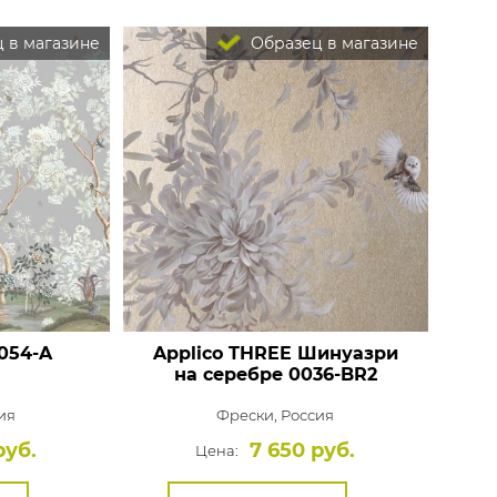
 в магазине
Образец в магазине
054-A
Applico THREE Шинуазри
на серебре 0036-BR2
ия
Фрески,
Россия
руб.
7 650 руб.
Цена: