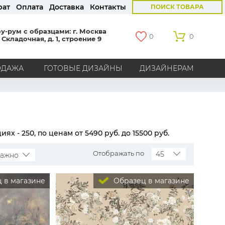
рат
Оплата
Доставка
Контакты
ПОИСК ТОВАРА
у-рум с образцами: г. Москва
0
0
 Складочная, д. 1, строение 9
ОДАЖА
ГОТОВЫЕ ДИЗАЙНЫ
ДИЗАЙНЕРАМ
СТРАНЫ
Америка
Англия
Бельгия
Германия
Голландия
Италия
Россия
Все страны
ях - 250, по ценам от 5490 руб. до 15500 руб.
БРЕНДЫ
Отображать по
45
важно
Marburg
Loymina
Milassa
Aura
York
 в магазине
Образец в магазине
Khroma
Andrea Rossi
Bernardo Bartalucci
Zambaiti
KT-Exclusive
Baoqili
AS Creation
Hygge Roll
Распродажа остатков
Grandeco