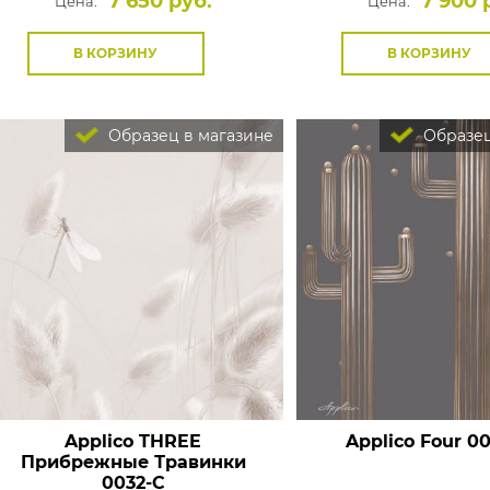
7 650 руб.
7 900 
Цена:
Цена:
В КОРЗИНУ
В КОРЗИНУ
Образец в магазине
Образец
Applico THREE
Applico Four
00
Прибрежные Травинки
0032-С