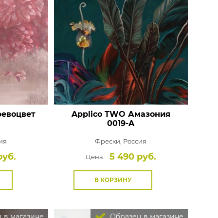
ревоцвет
Applico TWO Амазония
0019-A
ия
Фрески,
Россия
руб.
5 490 руб.
Цена:
В КОРЗИНУ
 в магазине
Образец в магазине