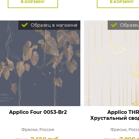
В КОРЗИНУ
В КОРЗИНУ
Образец в магазине
Образец
Applico Four
0053-Br2
Applico TH
Хрустальный сво
Фрески,
Россия
Фрески,
Росс