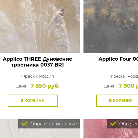
Applico THREE Дуновение
Applico Four
00
тростника 0037-BR1
Фрески,
Россия
Фрески,
Росс
7 650 руб.
7 900 
Цена:
Цена:
В КОРЗИНУ
В КОРЗИНУ
Образец в магазине
Образец