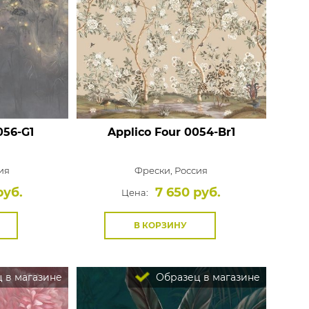
Rasch
Luna
Wallquest
Все бренды
ПОКАЗАТЬ ВСЕ ОБОИ
56-G1
Applico Four
0054-Br1
ия
Фрески,
Россия
руб.
7 650 руб.
Цена:
В КОРЗИНУ
 в магазине
Образец в магазине