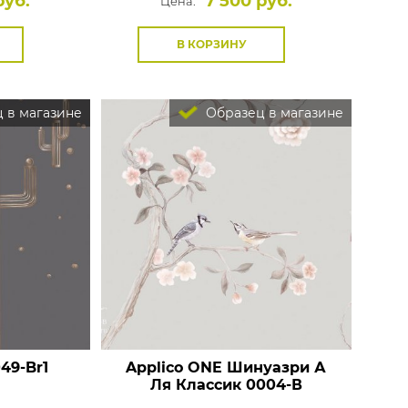
руб.
7 500 руб.
Цена:
В КОРЗИНУ
 в магазине
Образец в магазине
49-Br1
Applico ONE Шинуазри А
Ля Классик 0004-В