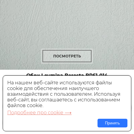
ПОСМОТРЕТЬ
Обои Loymina Beresta
BRS1-014
На нашем веб-сайте используются файлы
cookie для обеспечения наилучшего
Под покраску,
Россия, 1x10,05 м
взаимодействия с пользователем. Используя
веб-сайт, вы соглашаетесь с использованием
4 400 руб.
Цена:
за рулон
файлов cookie.
Подробнее про cookie ⟶
В КОРЗИНУ
Принять