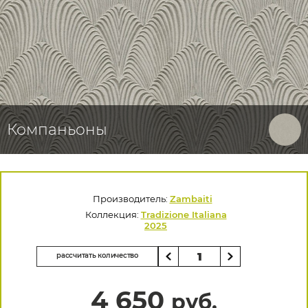
Компаньоны
Производитель:
Zambaiti
Коллекция:
Tradizione Italiana
2025
рассчитать количество
4 650
руб.