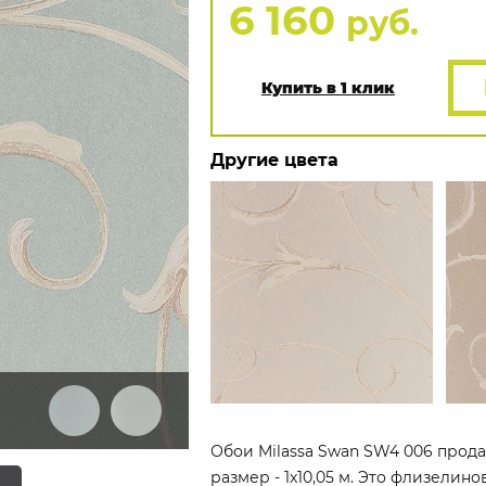
6 160
руб.
Купить в 1 клик
Другие цвета
Обои Milassa Swan SW4 006 прода
размер - 1x10,05 м. Это флизелин