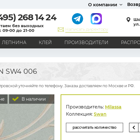
Возв
О компании
495)
268 14 24
Шо
ул.
таем без выходных
Написать директору
с 09-00 до 21-00
ЛЕПНИНА
КЛЕЙ
ПРОИЗВОДИТЕЛИ
РАСПР
СТИЛЬ
Кантри
Модерн
Прованс
Хай-тек
Лофт
N SW4 006
Классика
Английский стиль
Скандинавский стиль
Японский стиль
Все стили
тровской уточняйте по телефону. Заказы доставляем по Москве и РФ.
РИСУНОК
не
В наличии
Граффити
Карта мира
Книги
Под кирпич
Производитель:
Milassa
С вензелями
С надписями
Однотонные
Коллекция:
Swan
Геометрический рисунок
Цветы
Дамаск
рассчитать количество
В клетку
В полоску
Все рисунки