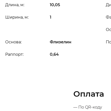
Длина, м:
10,05
Ди
Ширина, м:
1
Фа
Ос
Основа:
Флизелин
П
Раппорт:
0,64
Оплата
— По QR-коду