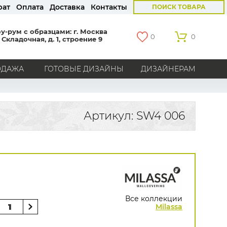
рат
Оплата
Доставка
Контакты
ПОИСК ТОВАРА
у-рум с образцами: г. Москва
0
0
 Складочная, д. 1, строение 9
ОДАЖА
ГОТОВЫЕ ДИЗАЙНЫ
ДИЗАЙНЕРАМ
СТРАНЫ
Америка
Англия
Бельгия
Германия
Артикул: SW4 006
Голландия
Италия
Россия
Все страны
БРЕНДЫ
Marburg
Loymina
Milassa
Aura
York
Khroma
Andrea Rossi
Bernardo Bartalucci
Zambaiti
KT-Exclusive
Baoqili
Все коллекции
AS Creation
Milassa
Hygge Roll
Распродажа остатков
Grandeco