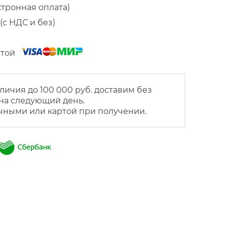
ктронная оплата)
(с НДС и без)
артой
личия до 100 000 руб. доставим без
на следующий день.
чными или картой при получении.