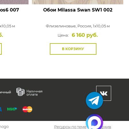
os6 007
Обои Milassa Swan
SW1 002
x10,05 м
Флизелиновые,
Россия, 1x10,05 м
б.
6 160 руб.
Цена:
В КОРЗИНУ
hogo
Ресурсы по теме
Архив