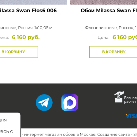
ilassa Swan
Flos6 006
Обои Milassa Swan
Fl
иновые,
Россия, 1x10,05 м
Флизелиновые,
Россия, 1
6 160 руб.
6 160 ру
ена:
Цена:
В КОРЗИНУ
В КОРЗИНУ
для
есь с
26 Walls.ru - интернет магазин обоев в Москве. Создание сайта -
S