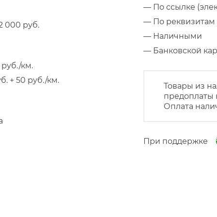
— По ссылке (эле
— По реквизитам 
 000 руб.
— Наличными
— Банковской к
руб./км.
 + 50 руб./км.
Товары из на
предоплаты 
Оплата нали
а
При поддержке