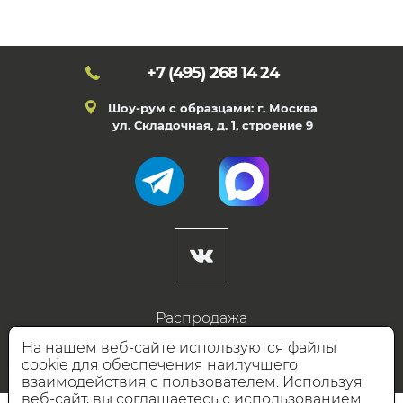
+7 (495)
268 14 24
Шоу-рум с образцами: г. Москва
ул. Складочная, д. 1, строение 9
Распродажа
Готовые дизайны
На нашем веб-сайте используются файлы
cookie для обеспечения наилучшего
Дизайнерам
взаимодействия с пользователем. Используя
веб-сайт, вы соглашаетесь с использованием