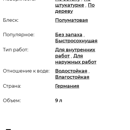
,
штукатурке
По
дереву
Блеск:
Полуматовая
,
Популярное:
Без запаха
Быстросохнущая
Тип работ:
Для внутренних
,
работ
Для
наружных работ
,
Отношение к воде:
Водостойкая
Влагостойкая
Страна:
Германия
Объем:
9 л