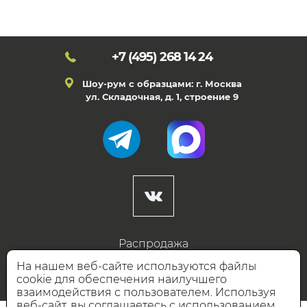
+7 (495)
268 14 24
Шоу-рум с образцами: г. Москва
ул. Складочная, д. 1, строение 9
Распродажа
Готовые дизайны
На нашем веб-сайте используются файлы
cookie для обеспечения наилучшего
Дизайнерам
взаимодействия с пользователем. Используя
веб-сайт, вы соглашаетесь с использованием