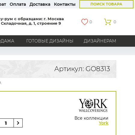
рат
Оплата
Доставка
Контакты
ПОИСК ТОВАРА
у-рум с образцами: г. Москва
0
0
 Складочная, д. 1, строение 9
ОДАЖА
ГОТОВЫЕ ДИЗАЙНЫ
ДИЗАЙНЕРАМ
СТРАНЫ
Америка
Англия
Бельгия
Германия
Артикул: GO8313
Голландия
Италия
Россия
Все страны
.
БРЕНДЫ
Marburg
Loymina
Milassa
Aura
York
Khroma
Andrea Rossi
Bernardo Bartalucci
Zambaiti
KT-Exclusive
Baoqili
Все коллекции
AS Creation
York
Hygge Roll
Распродажа остатков
Grandeco