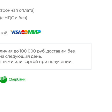
ктронная оплата)
(с НДС и без)
артой
личия до 100 000 руб. доставим без
на следующий день.
чными или картой при получении.