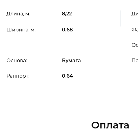
Длина, м:
8,22
Ди
Ширина, м:
0,68
Фа
Ос
Основа:
Бумага
П
Раппорт:
0,64
Оплата