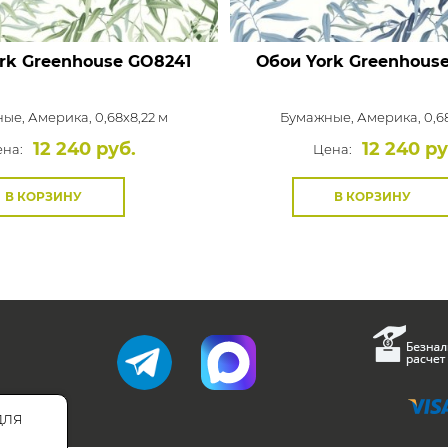
rk Greenhouse
GO8241
Обои York Greenhous
ные,
Америка, 0,68x8,22 м
Бумажные,
Америка, 0,68
12 240 руб.
12 240 ру
на:
Цена:
В КОРЗИНУ
В КОРЗИНУ
для