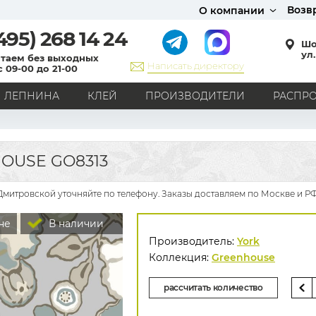
Возв
О компании
495)
268 14 24
Шо
ул.
таем без выходных
Написать директору
с 09-00 до 21-00
ЛЕПНИНА
КЛЕЙ
ПРОИЗВОДИТЕЛИ
РАСПР
СТИЛЬ
Кантри
Модерн
Прованс
Хай-тек
Лофт
OUSE GO8313
Классика
Английский стиль
Скандинавский стиль
Японский стиль
Все стили
Дмитровской уточняйте по телефону. Заказы доставляем по Москве и РФ
РИСУНОК
не
В наличии
Граффити
Карта мира
Книги
Под кирпич
Производитель:
York
С вензелями
С надписями
Однотонные
Коллекция:
Greenhouse
Геометрический рисунок
Цветы
Дамаск
рассчитать количество
В клетку
В полоску
Все рисунки