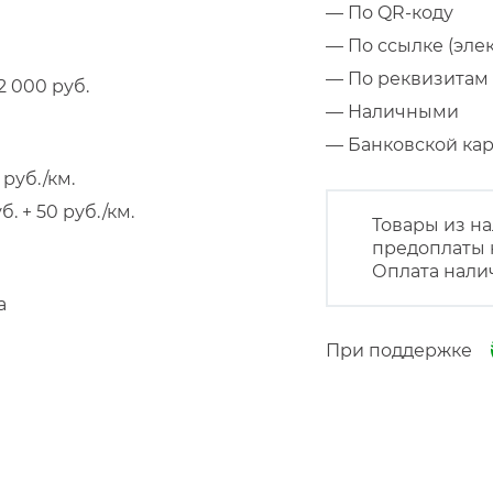
— По QR-коду
— По ссылке (эле
— По реквизитам 
 000 руб.
— Наличными
— Банковской к
руб./км.
 + 50 руб./км.
Товары из на
предоплаты 
Оплата нали
а
При поддержке