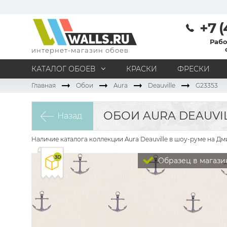
+7 (
Рабо
интернет-магазин обоев
КАТАЛОГ ОБОЕВ
КРАСКИ
ФРЕСКИ
Главная
Обои
Aura
Deauville
G23353
МАТЕРИАЛ
Под покраску
Натуральные
Флизелиновые
ОБОИ AURA DEAUVIL
Назад
Виниловые
Бумажные
Текстильные
Акриловые
Все материалы
Наличие каталога коллекции Aura Deauville в шоу-руме на Дм
ПОМЕЩЕНИЕ
Образец в магази
Кабинет
Коридор
Офис
Гостиная
Спальня
Детская
Кухня
Прихожая
Все типы помещений