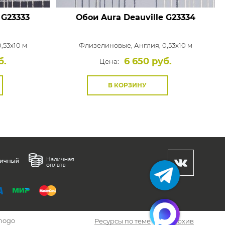
G23333
Обои Aura Deauville
G23334
,53x10 м
Флизелиновые,
Англия, 0,53x10 м
б.
6 650 руб.
Цена:
В КОРЗИНУ
hogo
Ресурсы по теме
Архив