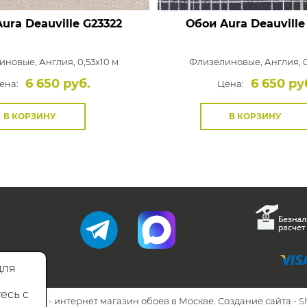
ura Deauville
G23322
Обои Aura Deauville
иновые,
Англия, 0,53x10 м
Флизелиновые,
Англия, 0
6 650 руб.
6 650 ру
ена:
Цена:
В КОРЗИНУ
В КОРЗИНУ
для
есь с
26 Walls.ru - интернет магазин обоев в Москве. Создание сайта -
S