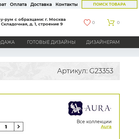
рат
Оплата
Доставка
Контакты
ПОИСК ТОВАРА
у-рум с образцами: г. Москва
0
0
 Складочная, д. 1, строение 9
ОДАЖА
ГОТОВЫЕ ДИЗАЙНЫ
ДИЗАЙНЕРАМ
СТРАНЫ
Америка
Англия
Бельгия
Германия
Артикул: G23353
Голландия
Италия
Россия
Все страны
БРЕНДЫ
Marburg
Loymina
Milassa
Aura
York
Khroma
Andrea Rossi
Bernardo Bartalucci
Zambaiti
KT-Exclusive
Baoqili
Все коллекции
AS Creation
Aura
Hygge Roll
Распродажа остатков
Grandeco