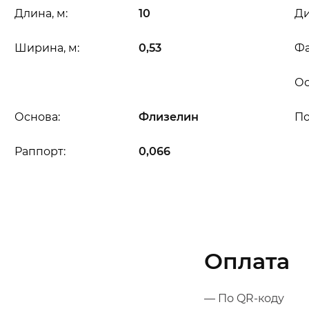
Длина, м:
10
Ди
Ширина, м:
0,53
Фа
Ос
Основа:
Флизелин
П
Раппорт:
0,066
Оплата
— По QR-коду