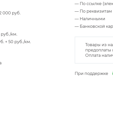
— По ссылке (эле
— По реквизитам 
 000 руб.
— Наличными
— Банковской к
руб./км.
 + 50 руб./км.
Товары из на
предоплаты 
Оплата нали
а
При поддержке