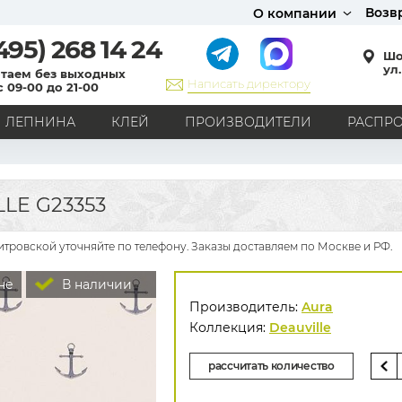
Возв
О компании
495)
268 14 24
Шо
ул.
таем без выходных
Написать директору
с 09-00 до 21-00
ЛЕПНИНА
КЛЕЙ
ПРОИЗВОДИТЕЛИ
РАСПР
СТИЛЬ
Кантри
Модерн
Прованс
Хай-тек
Лофт
LE G23353
Классика
Английский стиль
Скандинавский стиль
Японский стиль
Все стили
итровской уточняйте по телефону. Заказы доставляем по Москве и РФ.
РИСУНОК
не
В наличии
Граффити
Карта мира
Книги
Под кирпич
Производитель:
Aura
С вензелями
С надписями
Однотонные
Коллекция:
Deauville
Геометрический рисунок
Цветы
Дамаск
рассчитать количество
В клетку
В полоску
Все рисунки