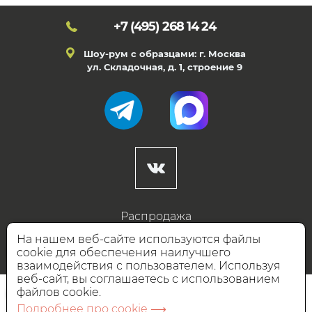
+7 (495)
268 14 24
Шоу-рум с образцами: г. Москва
ул. Складочная, д. 1, строение 9
Распродажа
Готовые дизайны
На нашем веб-сайте используются файлы
cookie для обеспечения наилучшего
Дизайнерам
взаимодействия с пользователем. Используя
веб-сайт, вы соглашаетесь с использованием
НАШИ ПАРТНЁРЫ
файлов cookie.
Подробнее про cookie ⟶