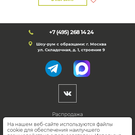
+7 (495)
268 14 24
Шоу-рум с образцами: г. Москва
ул. Складочная, д. 1, строение 9
Распродажа
Готовые дизайны
На нашем веб-сайте используются файлы
cookie для обеспечения наилучшего
Дизайнерам